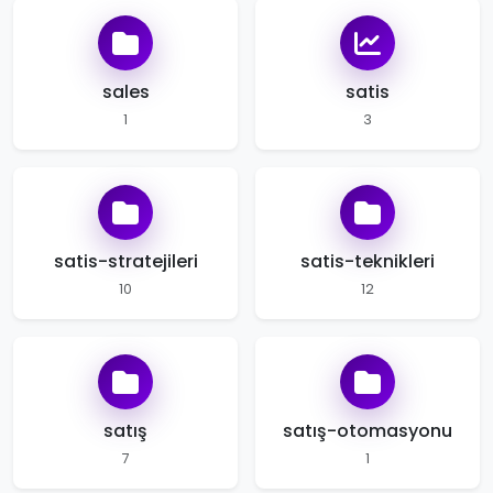
sales
satis
1
3
satis-stratejileri
satis-teknikleri
10
12
satış
satış-otomasyonu
7
1