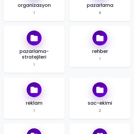
organizasyon
pazarlama
1
4
pazarlama-
rehber
stratejileri
1
1
reklam
sac-ekimi
1
2