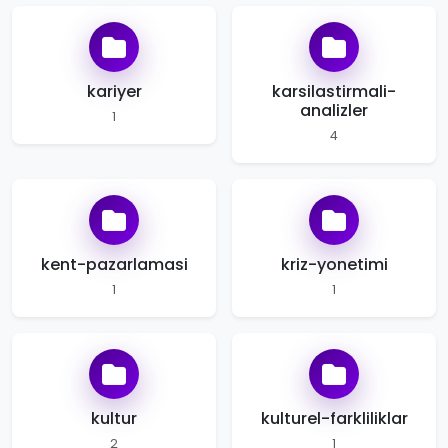
kariyer
karsilastirmali-
analizler
1
4
kent-pazarlamasi
kriz-yonetimi
1
1
kultur
kulturel-farkliliklar
2
1