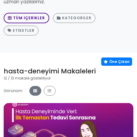
uzman yazılarımız.
TÜM İÇERIKLER
KATEGORILER
ETIKETLER
Öne Çıkan
Öne Çıkan
hasta-deneyimi Makaleleri
12 / 13 makale gösteriliyor
Görünüm: