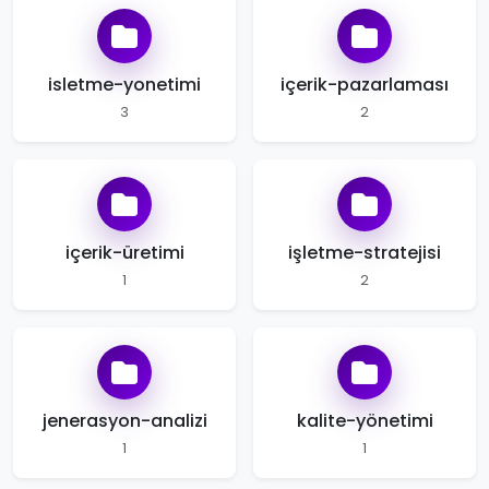
isletme-yonetimi
içerik-pazarlaması
3
2
içerik-üretimi
işletme-stratejisi
1
2
jenerasyon-analizi
kalite-yönetimi
1
1