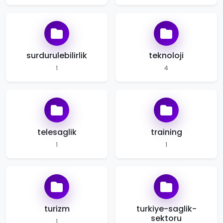
surdurulebilirlik
teknoloji
1
4
telesaglik
training
1
1
turizm
turkiye-saglik-
sektoru
1