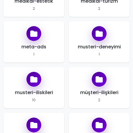
medikal-estetik
medikal-turizm
2
2
meta-ads
musteri-deneyimi
1
1
musteri-iliskileri
müşteri-ilişkileri
10
2