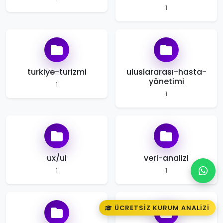
1
turkiye-turizmi
uluslararası-hasta-
yönetimi
1
1
ux/ui
veri-analizi
1
1
ÜCRETSIZ KURUM ANALIZI