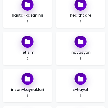
hasta-kazanımı
healthcare
1
1
iletisim
inovasyon
2
3
insan-kaynaklari
is-hayati
3
1