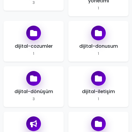
yonetimi
3
1
dijital-cozumler
dijital-donusum
1
1
dijital-dönüşüm
dijital-iletişim
3
1