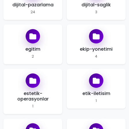
dijital-pazarlama
dijital-saglik
24
3
egitim
ekip-yonetimi
2
4
estetik-
etik-iletisim
operasyonlar
1
1