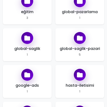
eğitim
global-pazarlama
3
1
global-saglik
global-saglik-pazari
1
5
google-ads
hasta-iletisimi
1
1