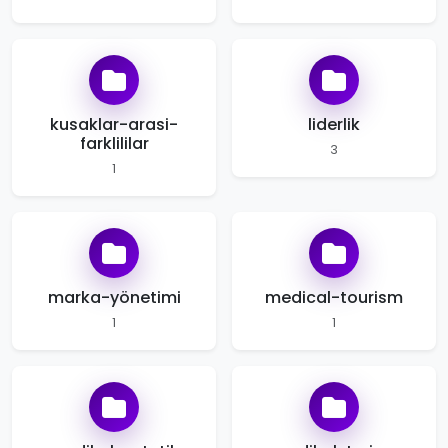
kusaklar-arasi-
liderlik
farklililar
3
1
marka-yönetimi
medical-tourism
1
1