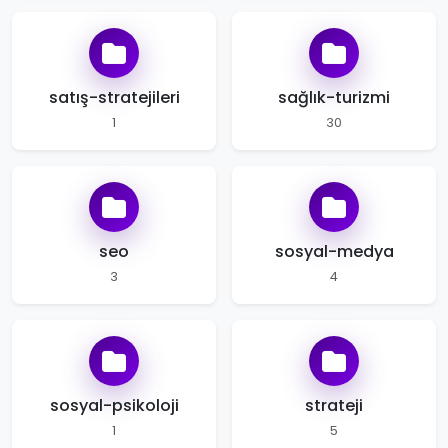
satış-stratejileri
sağlık-turizmi
1
30
seo
sosyal-medya
3
4
sosyal-psikoloji
strateji
1
5