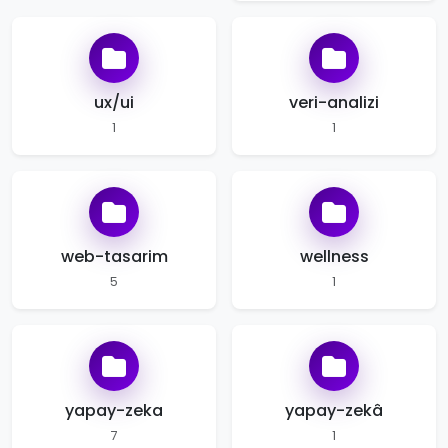
ux/ui
veri-analizi
1
1
web-tasarim
wellness
5
1
yapay-zeka
yapay-zekâ
7
1