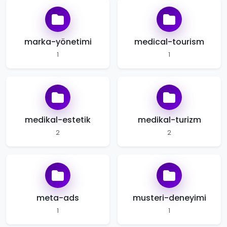
marka-yönetimi
medical-tourism
1
1
medikal-estetik
medikal-turizm
2
2
meta-ads
musteri-deneyimi
1
1