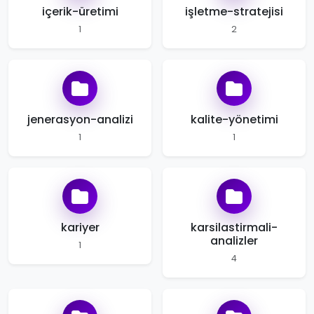
içerik-üretimi
işletme-stratejisi
1
2
jenerasyon-analizi
kalite-yönetimi
1
1
kariyer
karsilastirmali-
analizler
1
4