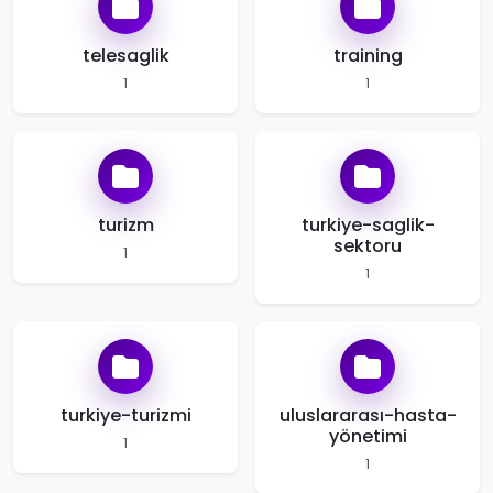
telesaglik
training
1
1
turizm
turkiye-saglik-
sektoru
1
1
turkiye-turizmi
uluslararası-hasta-
yönetimi
1
1