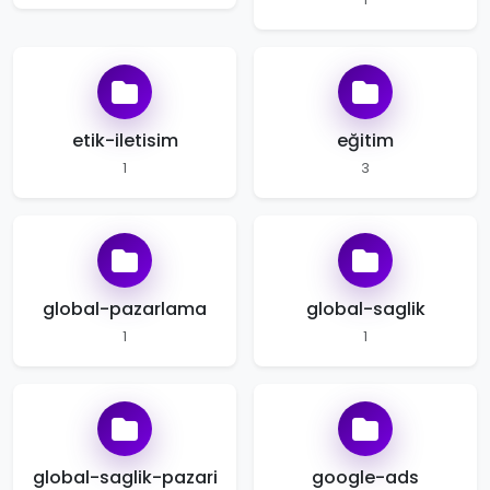
etik-iletisim
eğitim
1
3
global-pazarlama
global-saglik
1
1
global-saglik-pazari
google-ads