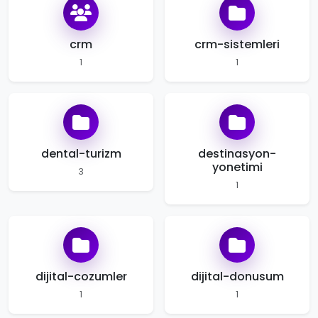
crm
crm-sistemleri
1
1
dental-turizm
destinasyon-
yonetimi
3
1
dijital-cozumler
dijital-donusum
1
1