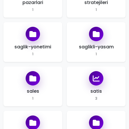
pazarlari
stratejileri
1
1
saglik-yonetimi
saglikli-yasam
1
1
sales
satis
1
3