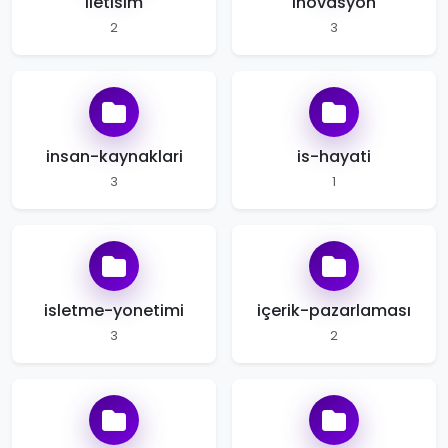
iletisim
inovasyon
2
3
insan-kaynaklari
is-hayati
3
1
isletme-yonetimi
içerik-pazarlaması
3
2