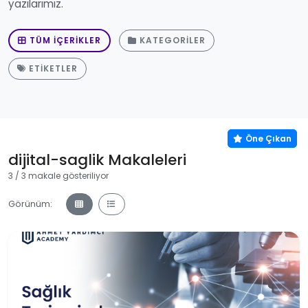
yazılarımız.
TÜM İÇERIKLER
KATEGORILER
ETIKETLER
Öne Çıkan
Öne Çıkan
Öne Çıkan
dijital-saglik Makaleleri
3 / 3 makale gösteriliyor
Görünüm: