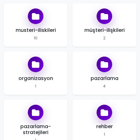
musteri-iliskileri
müşteri-ilişkileri
10
2
organizasyon
pazarlama
1
4
pazarlama-
rehber
stratejileri
1