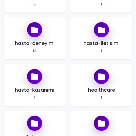
5
1
hasta-deneyimi
hasta-iletisimi
13
1
hasta-kazanımı
healthcare
1
1