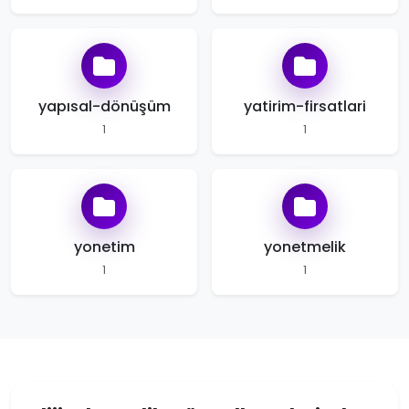
yapısal-dönüşüm
yatirim-firsatlari
1
1
yonetim
yonetmelik
1
1