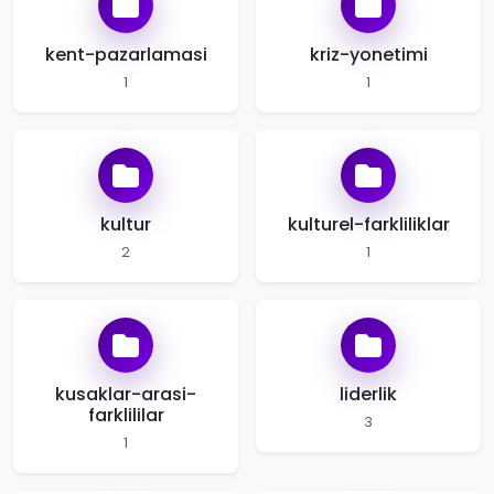
kent-pazarlamasi
kriz-yonetimi
1
1
kultur
kulturel-farkliliklar
2
1
kusaklar-arasi-
liderlik
farklililar
3
1