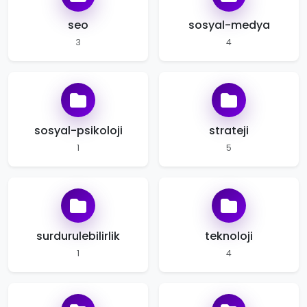
seo
sosyal-medya
3
4
sosyal-psikoloji
strateji
1
5
surdurulebilirlik
teknoloji
1
4