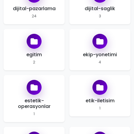
dijital-pazarlama
dijital-saglik
24
3
egitim
ekip-yonetimi
2
4
estetik-
etik-iletisim
operasyonlar
1
1