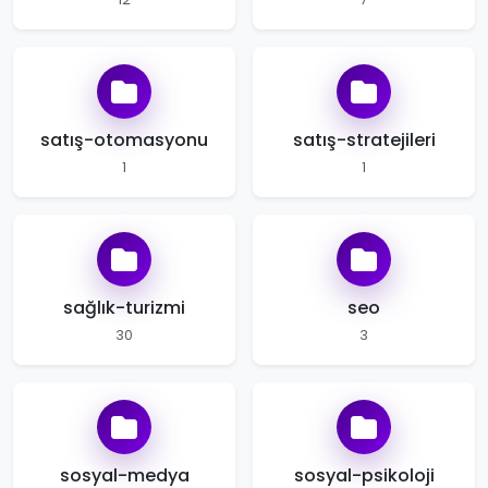
satış-otomasyonu
satış-stratejileri
1
1
sağlık-turizmi
seo
30
3
sosyal-medya
sosyal-psikoloji