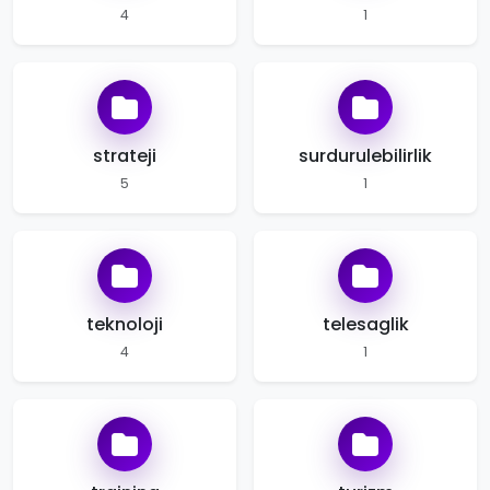
4
1
strateji
surdurulebilirlik
5
1
teknoloji
telesaglik
4
1