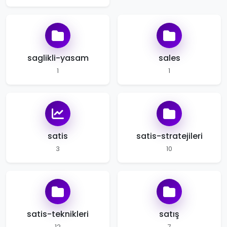
saglikli-yasam
sales
1
1
satis
satis-stratejileri
3
10
satis-teknikleri
satış
12
7