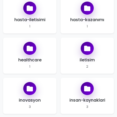
hasta-iletisimi
hasta-kazanımı
1
1
healthcare
iletisim
1
2
inovasyon
insan-kaynaklari
3
3