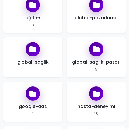
eğitim
global-pazarlama
3
1
global-saglik
global-saglik-pazari
1
5
google-ads
hasta-deneyimi
1
13