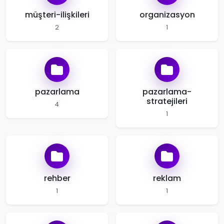
müşteri-ilişkileri
organizasyon
2
1
pazarlama
pazarlama-
stratejileri
4
1
rehber
reklam
1
1