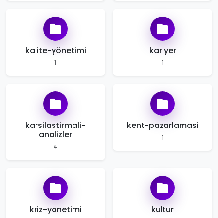
kalite-yönetimi
kariyer
1
1
karsilastirmali-
kent-pazarlamasi
analizler
1
4
kriz-yonetimi
kultur