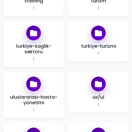
training
turizm
1
1
turkiye-saglik-
turkiye-turizmi
sektoru
1
1
uluslararası-hasta-
ux/ui
yönetimi
1
1