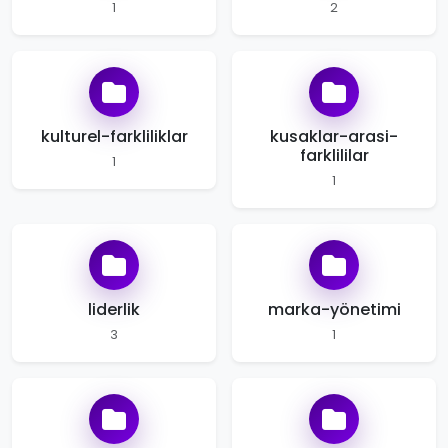
1
2
kulturel-farkliliklar
kusaklar-arasi-
farklililar
1
1
liderlik
marka-yönetimi
3
1