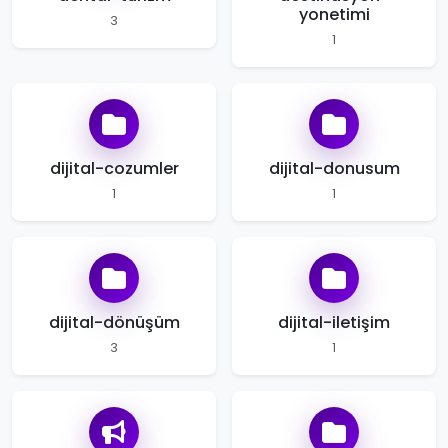
yonetimi
3
1
dijital-cozumler
dijital-donusum
1
1
dijital-dönüşüm
dijital-iletişim
3
1