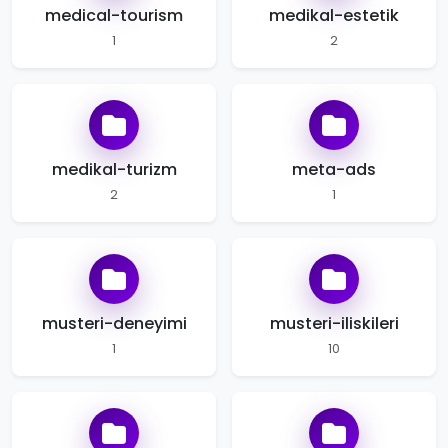
medical-tourism
medikal-estetik
1
2
medikal-turizm
meta-ads
2
1
musteri-deneyimi
musteri-iliskileri
1
10