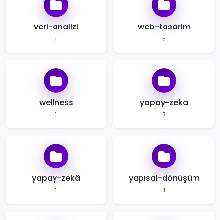
veri-analizi
web-tasarim
1
5
wellness
yapay-zeka
1
7
yapay-zekâ
yapısal-dönüşüm
1
1