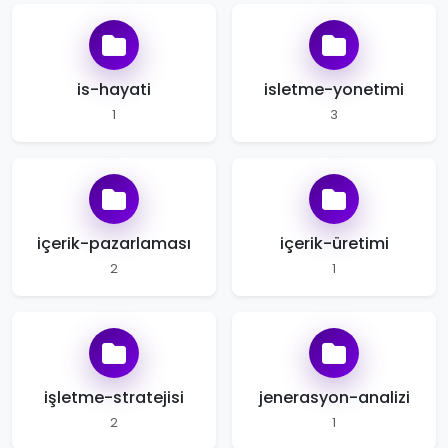
is-hayati
isletme-yonetimi
1
3
içerik-pazarlaması
içerik-üretimi
2
1
işletme-stratejisi
jenerasyon-analizi
2
1