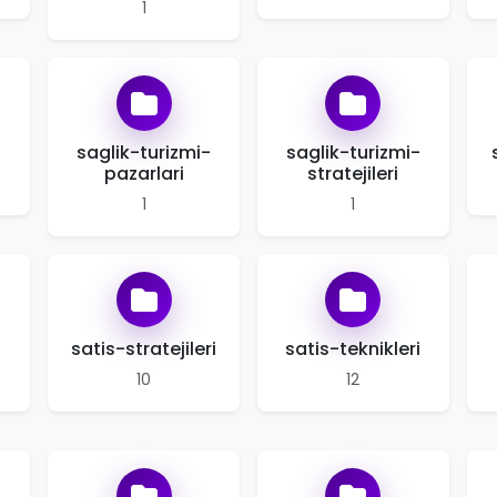
1
saglik-turizmi-
saglik-turizmi-
pazarlari
stratejileri
1
1
satis-stratejileri
satis-teknikleri
10
12