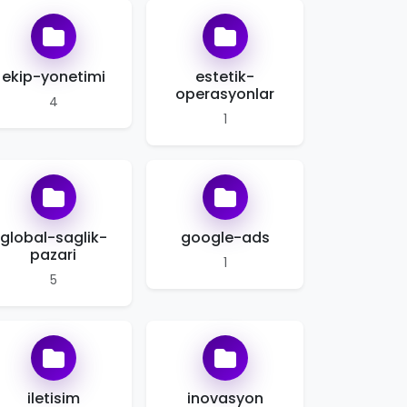
ekip-yonetimi
estetik-
operasyonlar
4
1
global-saglik-
google-ads
pazari
1
5
iletisim
inovasyon