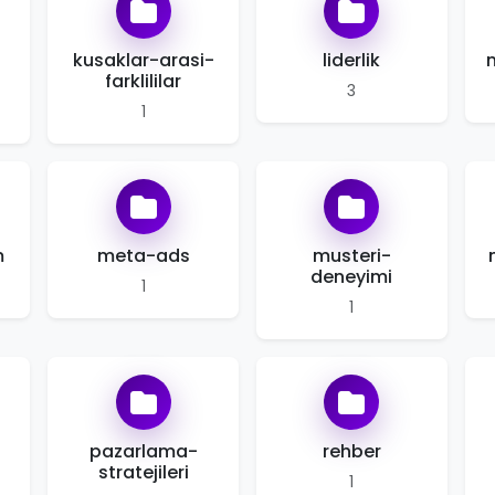
kusaklar-arasi-
liderlik
farklililar
3
1
m
meta-ads
musteri-
deneyimi
1
1
pazarlama-
rehber
stratejileri
1