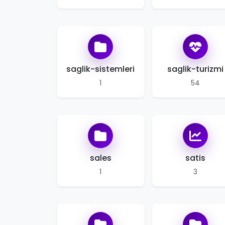
saglik-sistemleri
saglik-turizmi
1
54
sales
satis
1
3