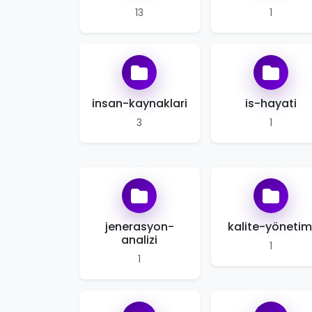
13
1
insan-kaynaklari
is-hayati
3
1
jenerasyon-
kalite-yönetim
analizi
1
1