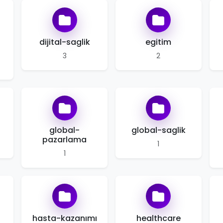
dijital-saglik
egitim
3
2
global-
global-saglik
pazarlama
1
1
i
hasta-kazanımı
healthcare