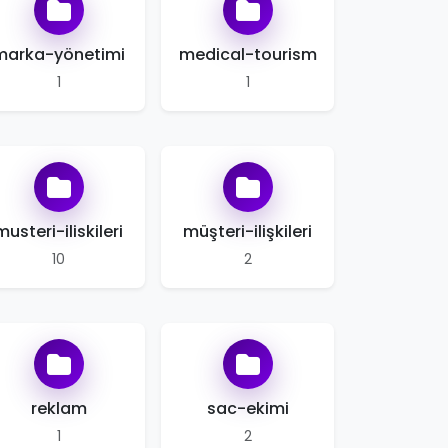
marka-yönetimi
medical-tourism
1
1
musteri-iliskileri
müşteri-ilişkileri
10
2
reklam
sac-ekimi
1
2