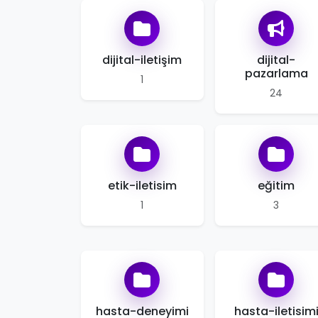
dijital-iletişim
dijital-
pazarlama
1
24
etik-iletisim
eğitim
1
3
hasta-deneyimi
hasta-iletisim