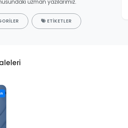
usundaki uzman yazılarımız.
GORILER
ETIKETLER
leleri
an