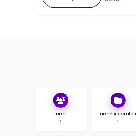
crm
crm-sistemler
1
1