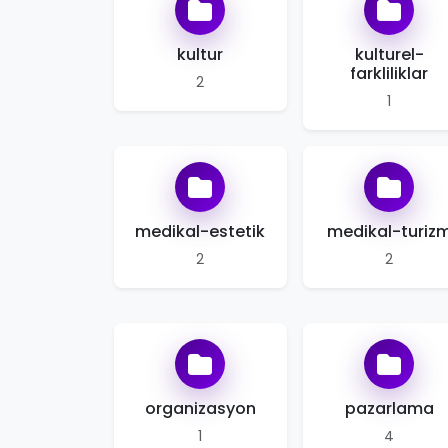
kultur
kulturel-
farkliliklar
2
1
medikal-estetik
medikal-turiz
2
2
organizasyon
pazarlama
1
4