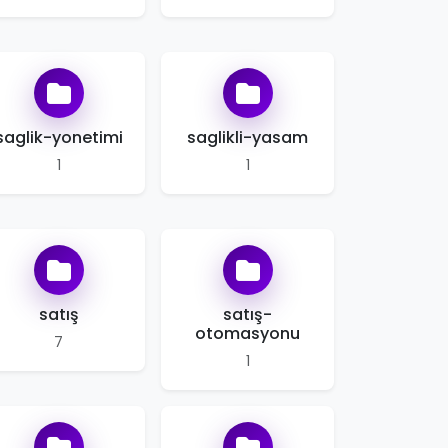
saglik-yonetimi
saglikli-yasam
1
1
satış
satış-
otomasyonu
7
1