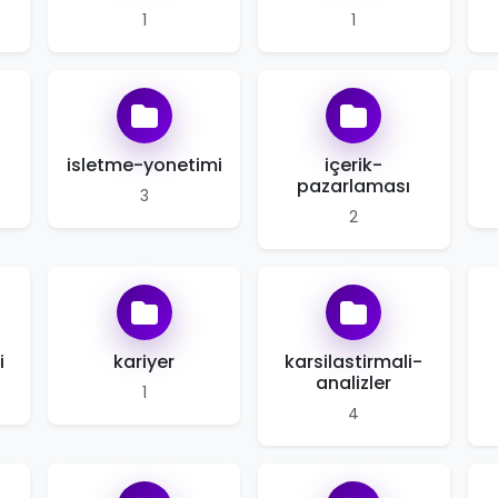
1
1
isletme-yonetimi
içerik-
pazarlaması
3
2
i
kariyer
karsilastirmali-
analizler
1
4