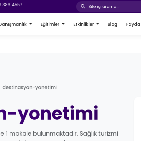
3 386 4557
Site içi arama...
Danışmanlık
Eğitimler
Etkinlikler
Blog
Faydal
destinasyon-yonetimi
n-yonetimi
 1 makale bulunmaktadır. Sağlık turizmi