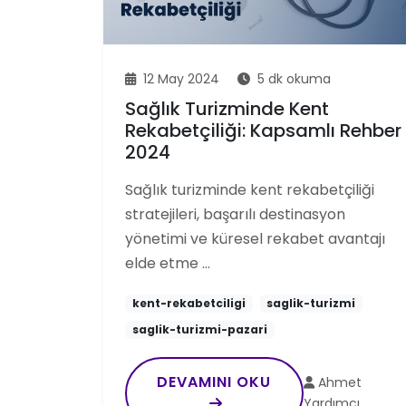
12 May 2024
5 dk okuma
Sağlık Turizminde Kent
Rekabetçiliği: Kapsamlı Rehber
2024
Sağlık turizminde kent rekabetçiliği
stratejileri, başarılı destinasyon
yönetimi ve küresel rekabet avantajı
elde etme …
kent-rekabetciligi
saglik-turizmi
saglik-turizmi-pazari
DEVAMINI OKU
Ahmet
Yardımcı