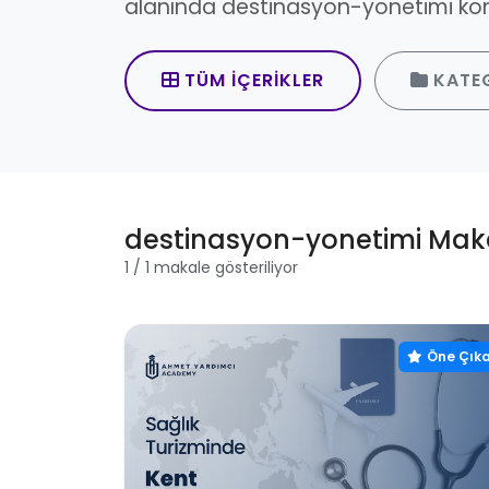
alanında destinasyon-yonetimi kon
TÜM İÇERIKLER
KATE
destinasyon-yonetimi Maka
1 / 1 makale gösteriliyor
Öne Çık