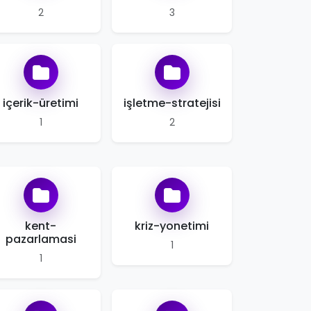
2
3
içerik-üretimi
işletme-stratejisi
1
2
kent-
kriz-yonetimi
pazarlamasi
1
1