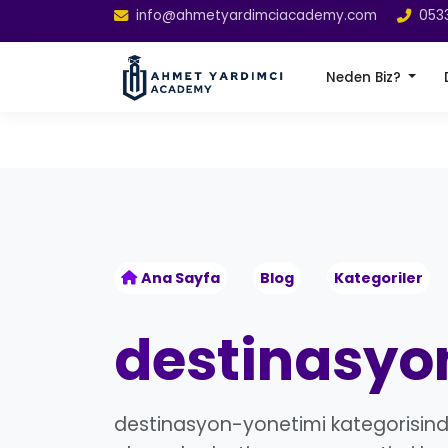
info@ahmetyardimciacademy.com
053
Neden Biz?
Ana Sayfa
Blog
Kategoriler
destinasyo
destinasyon-yonetimi kategorisinde