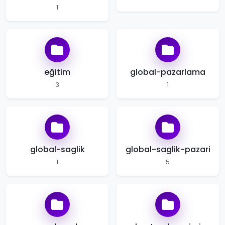
1
eğitim
global-pazarlama
3
1
global-saglik
global-saglik-pazari
1
5