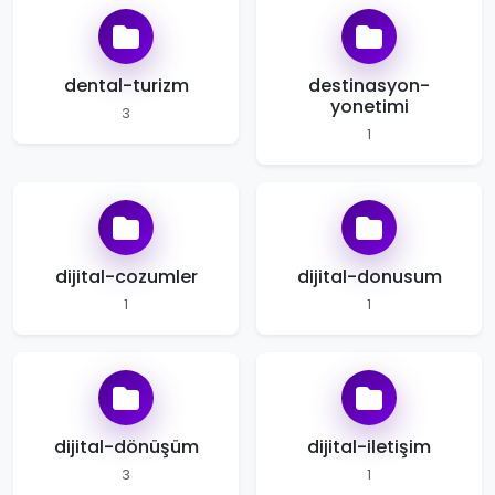
dental-turizm
destinasyon-
yonetimi
3
1
dijital-cozumler
dijital-donusum
1
1
dijital-dönüşüm
dijital-iletişim
3
1