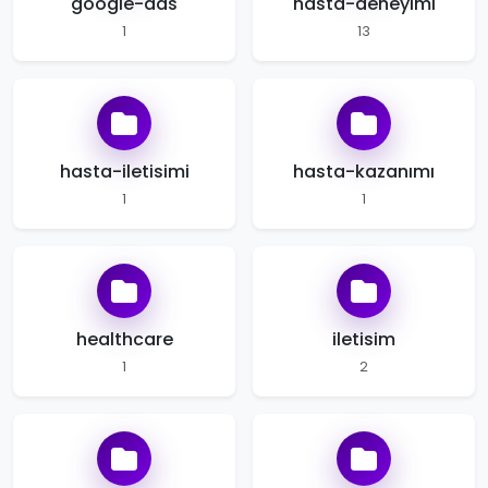
google-ads
hasta-deneyimi
1
13
hasta-iletisimi
hasta-kazanımı
1
1
healthcare
iletisim
1
2