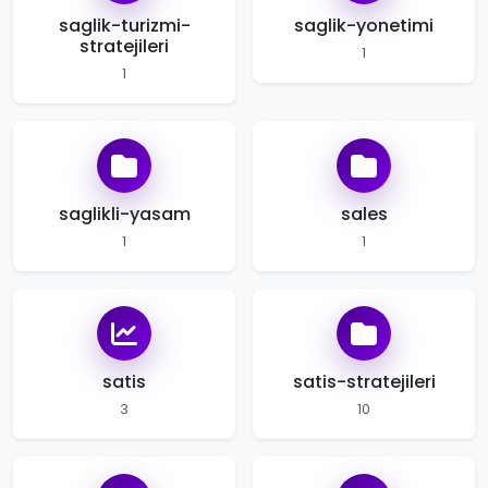
saglik-turizmi-
saglik-yonetimi
stratejileri
1
1
saglikli-yasam
sales
1
1
satis
satis-stratejileri
3
10