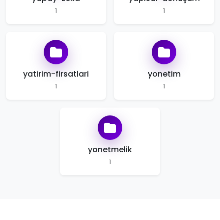
1
1
yatirim-firsatlari
yonetim
1
1
yonetmelik
1