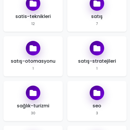
satis-teknikleri
satış
12
7
satış-otomasyonu
satış-stratejileri
1
1
sağlık-turizmi
seo
30
3