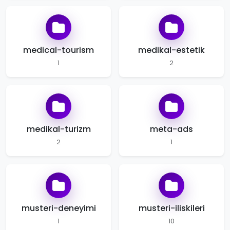
medical-tourism
medikal-estetik
1
2
medikal-turizm
meta-ads
2
1
musteri-deneyimi
musteri-iliskileri
1
10