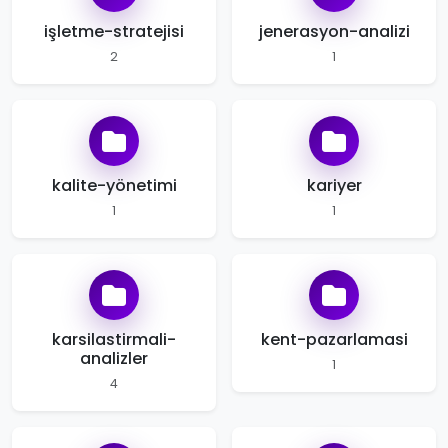
işletme-stratejisi
jenerasyon-analizi
2
1
kalite-yönetimi
kariyer
1
1
karsilastirmali-
kent-pazarlamasi
analizler
1
4