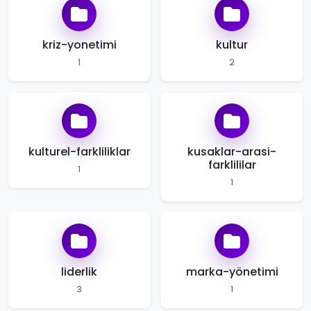
kriz-yonetimi
kultur
1
2
kulturel-farkliliklar
kusaklar-arasi-
farklililar
1
1
liderlik
marka-yönetimi
3
1