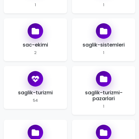
1
1
sac-ekimi
saglik-sistemleri
2
1
saglik-turizmi
saglik-turizmi-
pazarlari
54
1