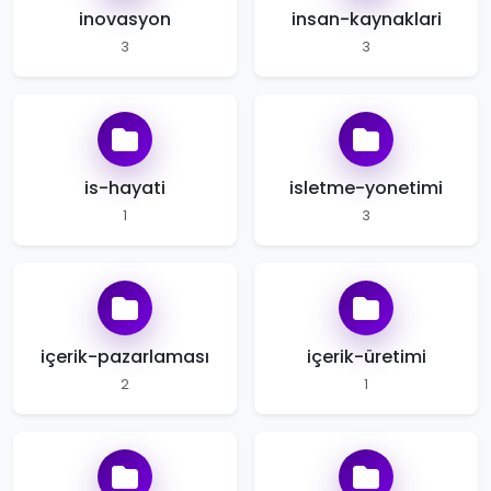
inovasyon
insan-kaynaklari
3
3
is-hayati
isletme-yonetimi
1
3
içerik-pazarlaması
içerik-üretimi
2
1