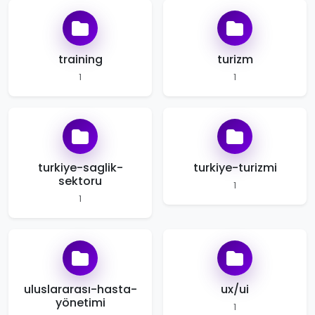
training
turizm
1
1
turkiye-saglik-
turkiye-turizmi
sektoru
1
1
uluslararası-hasta-
ux/ui
yönetimi
1