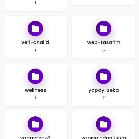
1
veri-analizi
web-tasarim
1
5
wellness
yapay-zeka
1
7
yapay-zekâ
yapısal-dönüşüm