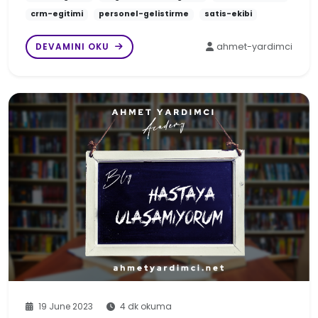
crm-egitimi
personel-gelistirme
satis-ekibi
DEVAMINI OKU
ahmet-yardimci
19 June 2023
4 dk okuma