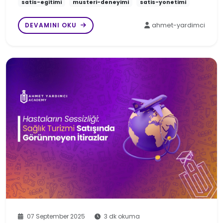
satis-egitimi
musteri-deneyimi
satis-yonetimi
DEVAMINI OKU
ahmet-yardimci
07 September 2025
3 dk okuma