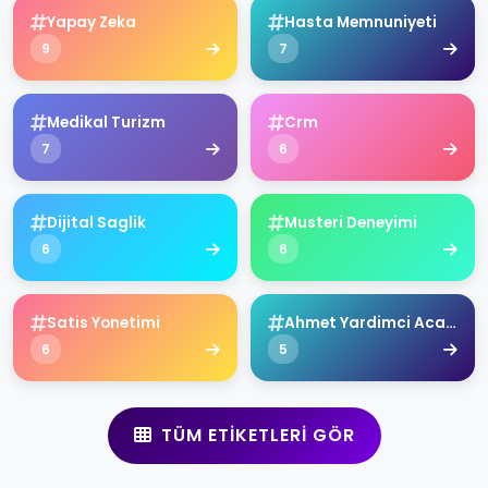
Yapay Zeka
Hasta Memnuniyeti
9
7
Medikal Turizm
Crm
7
6
Dijital Saglik
Musteri Deneyimi
6
6
Satis Yonetimi
Ahmet Yardimci Academy
6
5
TÜM ETIKETLERI GÖR