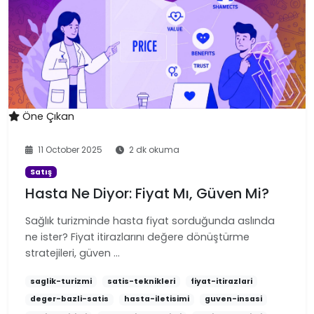
Öne Çıkan
11 October 2025
2 dk okuma
Satış
Hasta Ne Diyor: Fiyat Mı, Güven Mi?
Sağlık turizminde hasta fiyat sorduğunda aslında
ne ister? Fiyat itirazlarını değere dönüştürme
stratejileri, güven …
saglik-turizmi
satis-teknikleri
fiyat-itirazlari
deger-bazli-satis
hasta-iletisimi
guven-insasi