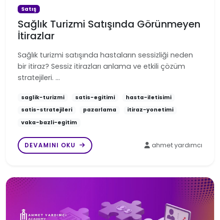
Satış
Sağlık Turizmi Satışında Görünmeyen
İtirazlar
Sağlık turizmi satışında hastaların sessizliği neden
bir itiraz? Sessiz itirazları anlama ve etkili çözüm
stratejileri. …
saglik-turizmi
satis-egitimi
hasta-iletisimi
satis-stratejileri
pazarlama
itiraz-yonetimi
vaka-bazli-egitim
DEVAMINI OKU
ahmet yardımcı