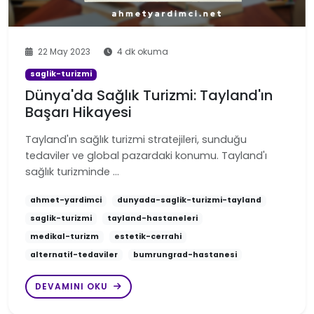
22 May 2023
4 dk okuma
saglik-turizmi
Dünya'da Sağlık Turizmi: Tayland'ın
Başarı Hikayesi
Tayland'ın sağlık turizmi stratejileri, sunduğu
tedaviler ve global pazardaki konumu. Tayland'ı
sağlık turizminde …
ahmet-yardimci
dunyada-saglik-turizmi-tayland
saglik-turizmi
tayland-hastaneleri
medikal-turizm
estetik-cerrahi
alternatif-tedaviler
bumrungrad-hastanesi
DEVAMINI OKU