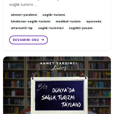
sağlık turizmi …
ahmet-yardimci
saglik-turizmi
hindistan-saglik-turizmi
medikal-turizm
ayurveda
alternatif-tip
saglik-turistleri
saglikli-yasam
DEVAMINI OKU