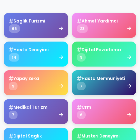
Saglik Turizmi
Ahmet Yardimci
65
23
Hasta Deneyimi
Dijital Pazarlama
14
9
Yapay Zeka
Hasta Memnuniyeti
9
7
Medikal Turizm
Crm
7
6
Dijital Saglik
Musteri Deneyimi