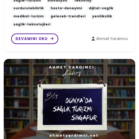
saglik-turizmi
inovasyon
teknoloji
surdurulebilirlik
hasta-deneyimi
dijital-saglik
medikal-turizm
gelecek-trendleri
yenilikcilik
saglik-teknolojileri
DEVAMINI OKU
Ahmet Yardımcı