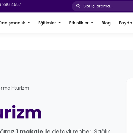
3 386 4557
Site içi arama...
Danışmanlık
Eğitimler
Etkinlikler
Blog
Faydal
ermal-turizm
urizm
ığımız
1 makale
ile detaylı rehber. Sağlık