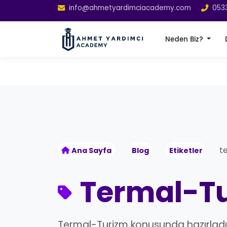
info@ahmetyardimciacademy.com
053
Neden Biz?
t
Ana Sayfa
Blog
Etiketler
Termal-T
Termal-Turizm konusunda hazırlad