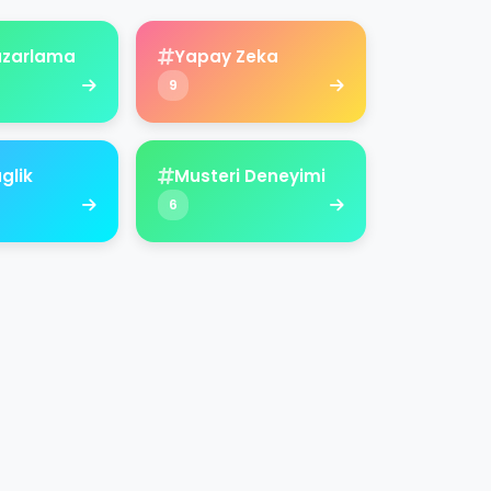
Pazarlama
Yapay Zeka
9
aglik
Musteri Deneyimi
6