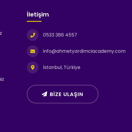
İletişim
z
0533 386 4557
info@ahmetyardimciacademy.com
İstanbul, Türkiye
iz
BIZE ULAŞIN