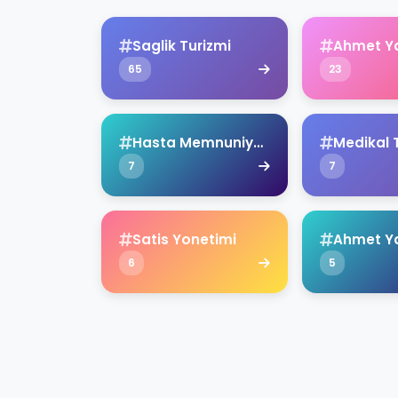
Saglik Turizmi
Ahmet Y
65
23
Hasta Memnuniyeti
Medikal 
7
7
Satis Yonetimi
6
5