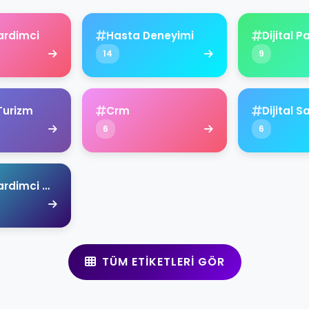
ardimci
Hasta Deneyimi
Dijital 
14
9
Turizm
Crm
Dijital S
6
6
Ahmet Yardimci Academy
TÜM ETIKETLERI GÖR