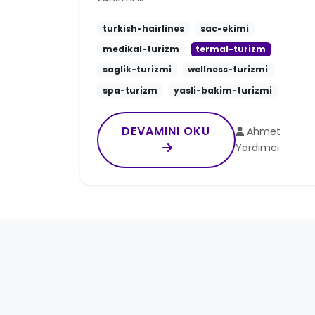
turkish-hairlines
sac-ekimi
medikal-turizm
termal-turizm
saglik-turizmi
wellness-turizmi
spa-turizm
yasli-bakim-turizmi
DEVAMINI OKU
Ahmet
Yardımcı