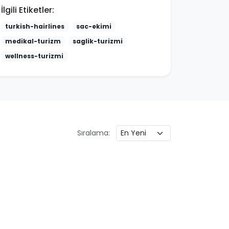
İlgili Etiketler:
turkish-hairlines
sac-ekimi
medikal-turizm
saglik-turizmi
wellness-turizmi
Sıralama: