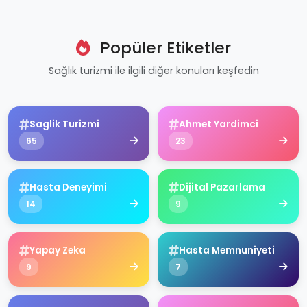
Popüler Etiketler
Sağlık turizmi ile ilgili diğer konuları keşfedin
Saglik Turizmi
Ahmet Yardimci
65
23
Hasta Deneyimi
Dijital Pazarlama
14
9
Yapay Zeka
Hasta Memnuniyeti
9
7