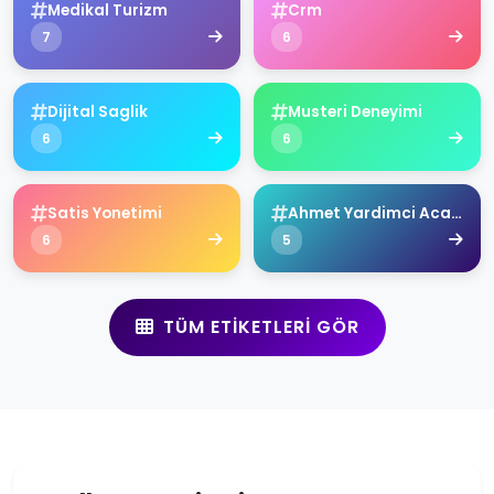
Medikal Turizm
Crm
7
6
Dijital Saglik
Musteri Deneyimi
6
6
Satis Yonetimi
Ahmet Yardimci Academy
6
5
TÜM ETIKETLERI GÖR