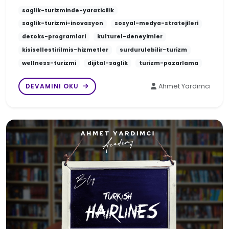
saglik-turizminde-yaraticilik
saglik-turizmi-inovasyon
sosyal-medya-stratejileri
detoks-programlari
kulturel-deneyimler
kisisellestirilmis-hizmetler
surdurulebilir-turizm
wellness-turizmi
dijital-saglik
turizm-pazarlama
DEVAMINI OKU
Ahmet Yardımcı