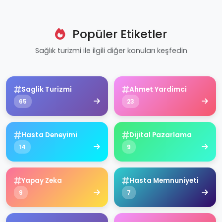
Popüler Etiketler
Sağlık turizmi ile ilgili diğer konuları keşfedin
Saglik Turizmi
Ahmet Yardimci
65
23
Hasta Deneyimi
Dijital Pazarlama
14
9
Yapay Zeka
Hasta Memnuniyeti
9
7