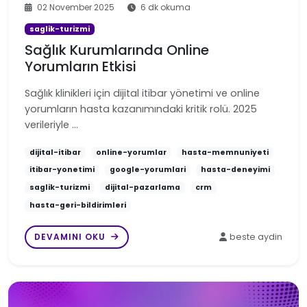
02 November 2025
6 dk okuma
saglik-turizmi
Sağlık Kurumlarında Online
Yorumların Etkisi
Sağlık klinikleri için dijital itibar yönetimi ve online
yorumların hasta kazanımındaki kritik rolü. 2025
verileriyle …
dijital-itibar
online-yorumlar
hasta-memnuniyeti
itibar-yonetimi
google-yorumlari
hasta-deneyimi
saglik-turizmi
dijital-pazarlama
crm
hasta-geri-bildirimleri
DEVAMINI OKU
beste aydin