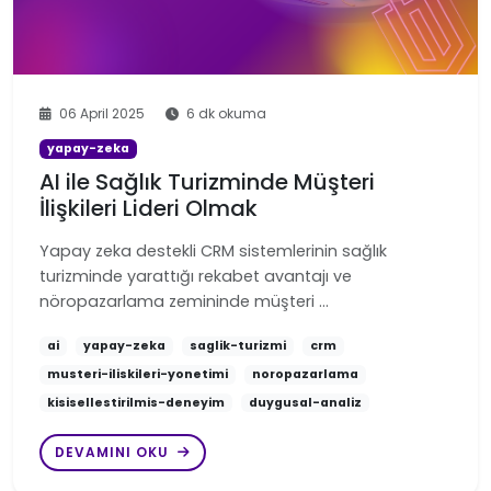
06 April 2025
6 dk okuma
yapay-zeka
AI ile Sağlık Turizminde Müşteri
İlişkileri Lideri Olmak
Yapay zeka destekli CRM sistemlerinin sağlık
turizminde yarattığı rekabet avantajı ve
nöropazarlama zemininde müşteri …
ai
yapay-zeka
saglik-turizmi
crm
musteri-iliskileri-yonetimi
noropazarlama
kisisellestirilmis-deneyim
duygusal-analiz
DEVAMINI OKU