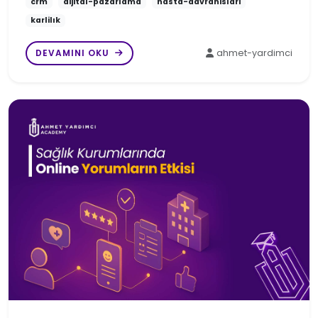
crm
dijital-pazarlama
hasta-davranislari
karlilık
DEVAMINI OKU
ahmet-yardimci