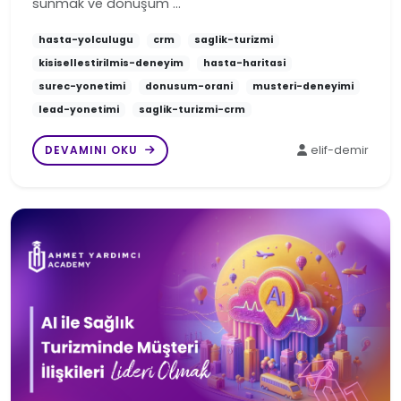
sunmak ve dönüşüm …
hasta-yolculugu
crm
saglik-turizmi
kisisellestirilmis-deneyim
hasta-haritasi
surec-yonetimi
donusum-orani
musteri-deneyimi
lead-yonetimi
saglik-turizmi-crm
DEVAMINI OKU
elif-demir