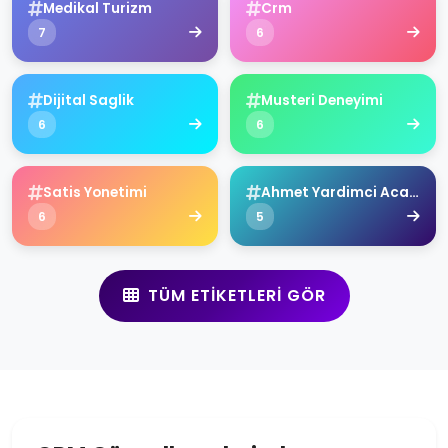
Medikal Turizm
Crm
7
6
Dijital Saglik
Musteri Deneyimi
6
6
Satis Yonetimi
Ahmet Yardimci Academy
6
5
TÜM ETIKETLERI GÖR