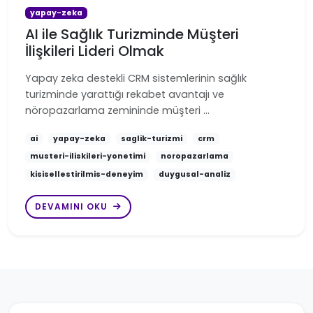
yapay-zeka
AI ile Sağlık Turizminde Müşteri
İlişkileri Lideri Olmak
Yapay zeka destekli CRM sistemlerinin sağlık
turizminde yarattığı rekabet avantajı ve
nöropazarlama zemininde müşteri …
ai
yapay-zeka
saglik-turizmi
crm
musteri-iliskileri-yonetimi
noropazarlama
kisisellestirilmis-deneyim
duygusal-analiz
DEVAMINI OKU