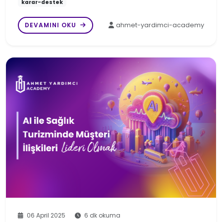
karar-destek
DEVAMINI OKU
ahmet-yardimci-academy
06 April 2025
6 dk okuma