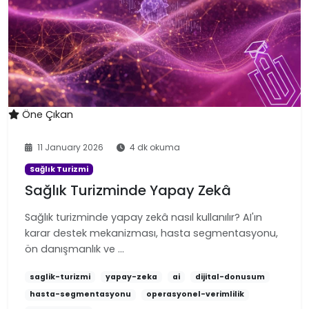
Öne Çıkan
11 January 2026
4 dk okuma
Sağlık Turizmi
Sağlık Turizminde Yapay Zekâ
Sağlık turizminde yapay zekâ nasıl kullanılır? AI'ın
karar destek mekanizması, hasta segmentasyonu,
ön danışmanlık ve …
saglik-turizmi
yapay-zeka
ai
dijital-donusum
hasta-segmentasyonu
operasyonel-verimlilik