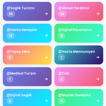
Saglik Turizmi
Ahmet Yardimci
65
23
Hasta Deneyimi
Dijital Pazarlama
14
9
Yapay Zeka
Hasta Memnuniyeti
9
7
Medikal Turizm
Crm
7
6
Dijital Saglik
Musteri Deneyimi
6
6