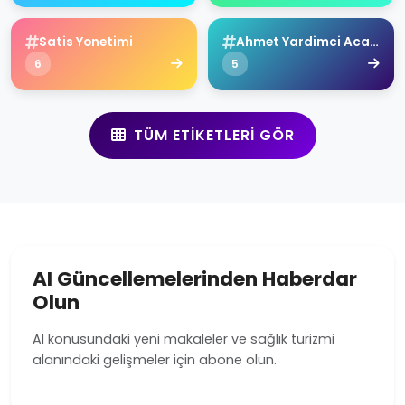
Satis Yonetimi
Ahmet Yardimci Academy
6
5
TÜM ETIKETLERI GÖR
AI Güncellemelerinden Haberdar
Olun
AI konusundaki yeni makaleler ve sağlık turizmi
alanındaki gelişmeler için abone olun.