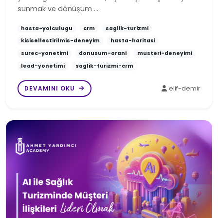
sunmak ve dönüşüm …
hasta-yolculugu
crm
saglik-turizmi
kisisellestirilmis-deneyim
hasta-haritasi
surec-yonetimi
donusum-orani
musteri-deneyimi
lead-yonetimi
saglik-turizmi-crm
DEVAMINI OKU
elif-demir