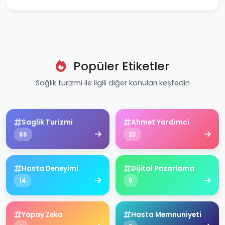
Popüler Etiketler
Sağlık turizmi ile ilgili diğer konuları keşfedin
Saglik Turizmi
Ahmet Yardimci
65
23
Hasta Deneyimi
Dijital Pazarlama
14
9
Yapay Zeka
Hasta Memnuniyeti