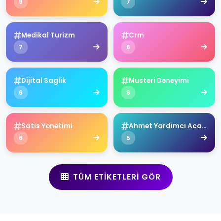
9
7
Medikal Turizm
Crm
7
6
Dijital Saglik
Musteri Deneyimi
6
6
Satis Yonetimi
Ahmet Yardimci Academy
6
5
TÜM ETIKETLERI GÖR