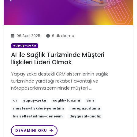
06 April 2025
6 dk okuma
yapay-zeka
AI ile Sağlık Turizminde Müşteri
İlişkileri Lideri Olmak
Yapay zeka destekli CRM sistemlerinin sağlık
turizminde yarattığı rekabet avantajı ve
nöropazarlama zemininde müşteri …
ai
yapay-zeka
saglik-turizmi
crm
musteri-iliskileri-yonetimi
noropazarlama
kisisellestirilmis-deneyim
duygusal-analiz
DEVAMINI OKU