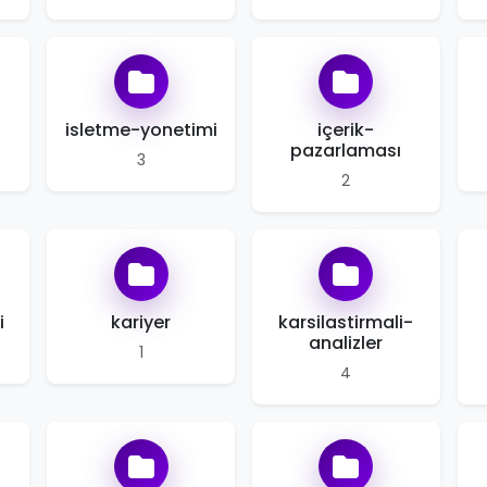
isletme-yonetimi
içerik-
pazarlaması
3
2
i
kariyer
karsilastirmali-
analizler
1
4