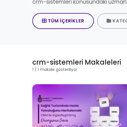
crm-sistemleri konusundaki uzman y
TÜM İÇERIKLER
KATE
crm-sistemleri Makaleleri
1 / 1 makale gösteriliyor