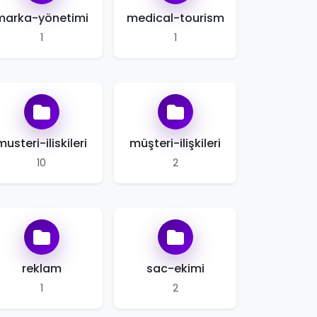
marka-yönetimi
medical-tourism
1
1
musteri-iliskileri
müşteri-ilişkileri
10
2
reklam
sac-ekimi
1
2