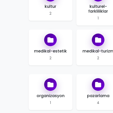
kultur
kulturel-
farkliliklar
2
1
medikal-estetik
medikal-turiz
2
2
organizasyon
pazarlama
1
4