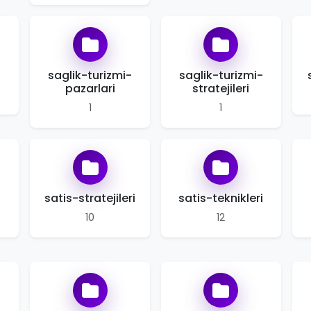
saglik-turizmi-
saglik-turizmi-
pazarlari
stratejileri
1
1
satis-stratejileri
satis-teknikleri
10
12