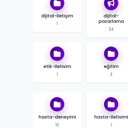
dijital-iletişim
dijital-
pazarlama
1
24
etik-iletisim
eğitim
1
3
hasta-deneyimi
hasta-iletisim
13
1