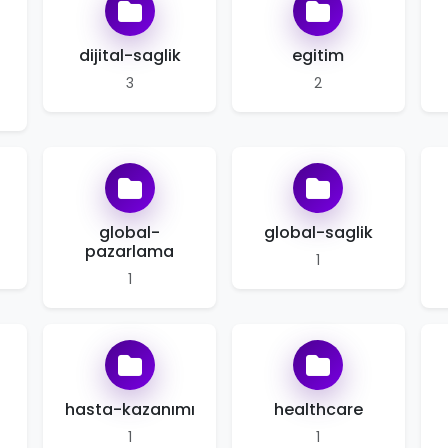
dijital-saglik
egitim
3
2
global-
global-saglik
pazarlama
1
1
i
hasta-kazanımı
healthcare
1
1