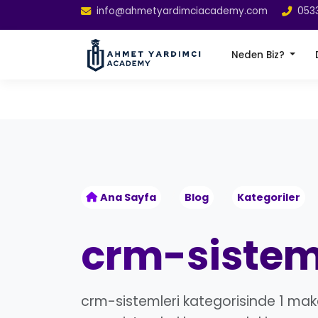
info@ahmetyardimciacademy.com
053
Neden Biz?
Ana Sayfa
Blog
Kategoriler
crm-sistem
crm-sistemleri kategorisinde 1 maka