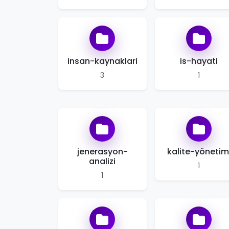
insan-kaynaklari
is-hayati
3
1
jenerasyon-
kalite-yönetim
analizi
1
1