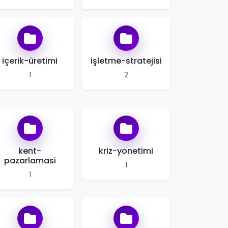
içerik-üretimi
işletme-stratejisi
1
2
kent-
kriz-yonetimi
pazarlamasi
1
1