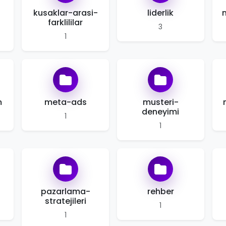
kusaklar-arasi-
liderlik
farklililar
3
1
m
meta-ads
musteri-
deneyimi
1
1
pazarlama-
rehber
stratejileri
1
1