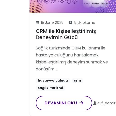
15 June 2025
5 dk okuma
CRM ile Kişiselleştirilmiş
Deneyimin Gücü
Sağlık turizminde CRM kullanımı ile
hasta yolculuğunu haritalamak,
kişiselleştirilmiş deneyim sunmak ve
dönüşüm …
hasta-yolculugu
crm
saglik-turizmi
DEVAMINI OKU
elif-demir