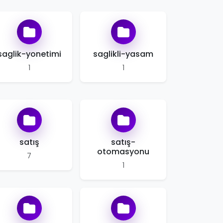
saglik-yonetimi
saglikli-yasam
1
1
satış
satış-
otomasyonu
7
1