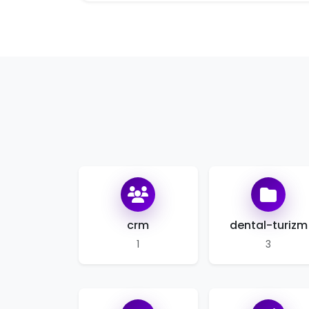
crm
dental-turizm
1
3