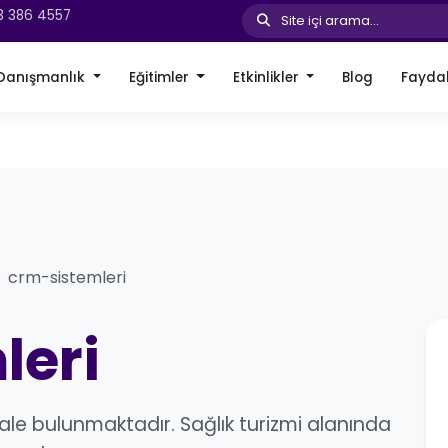
3 386 4557
Site içi arama...
Danışmanlık
Eğitimler
Etkinlikler
Blog
Faydal
crm-sistemleri
leri
le bulunmaktadır. Sağlık turizmi alanında