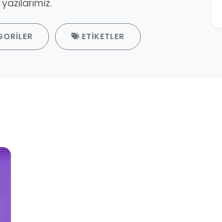
azılarımız.
GORILER
ETIKETLER