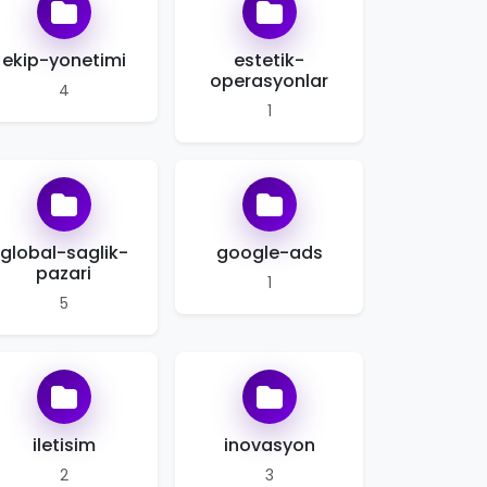
ekip-yonetimi
estetik-
operasyonlar
4
1
global-saglik-
google-ads
pazari
1
5
iletisim
inovasyon
2
3