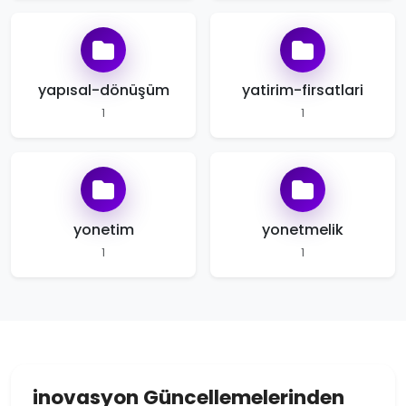
yapısal-dönüşüm
yatirim-firsatlari
1
1
yonetim
yonetmelik
1
1
inovasyon Güncellemelerinden