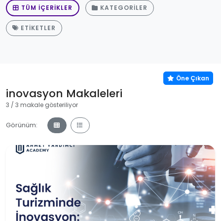
TÜM İÇERIKLER
KATEGORILER
ETIKETLER
Öne Çıkan
Öne Çıkan
inovasyon Makaleleri
3 / 3 makale gösteriliyor
Görünüm: