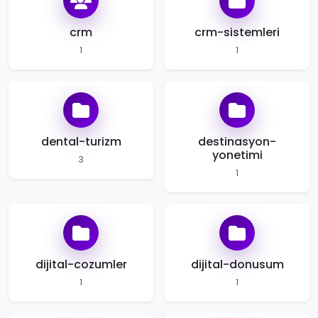
crm
crm-sistemleri
1
1
dental-turizm
destinasyon-
yonetimi
3
1
dijital-cozumler
dijital-donusum
1
1