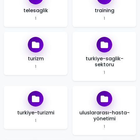
telesaglik
training
1
1
turizm
turkiye-saglik-
sektoru
1
1
turkiye-turizmi
uluslararası-hasta-
yönetimi
1
1