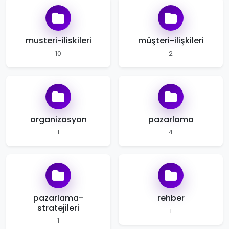
musteri-iliskileri
müşteri-ilişkileri
10
2
organizasyon
pazarlama
1
4
pazarlama-
rehber
stratejileri
1
1