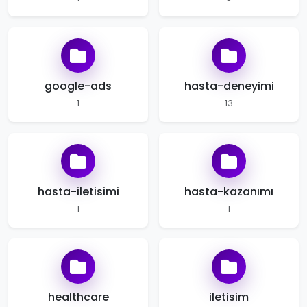
google-ads
hasta-deneyimi
1
13
hasta-iletisimi
hasta-kazanımı
1
1
healthcare
iletisim