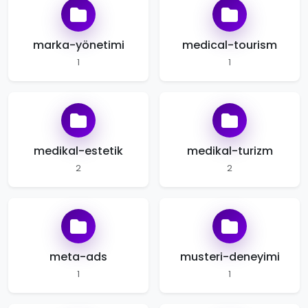
marka-yönetimi
medical-tourism
1
1
medikal-estetik
medikal-turizm
2
2
meta-ads
musteri-deneyimi
1
1