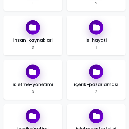
1
2
insan-kaynaklari
is-hayati
3
1
isletme-yonetimi
içerik-pazarlaması
3
2
içerik-üretimi
işletme-stratejisi