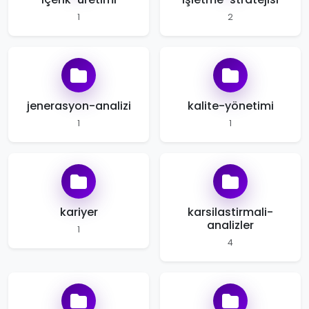
1
2
jenerasyon-analizi
kalite-yönetimi
1
1
kariyer
karsilastirmali-
analizler
1
4