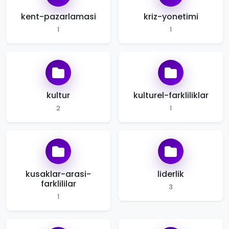
kent-pazarlamasi
kriz-yonetimi
1
1
kultur
kulturel-farkliliklar
2
1
kusaklar-arasi-
liderlik
farklililar
3
1