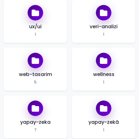
ux/ui
veri-analizi
1
1
web-tasarim
wellness
5
1
yapay-zeka
yapay-zekâ
7
1