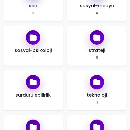
seo
sosyal-medya
3
4
sosyal-psikoloji
strateji
1
5
surdurulebilirlik
teknoloji
1
4