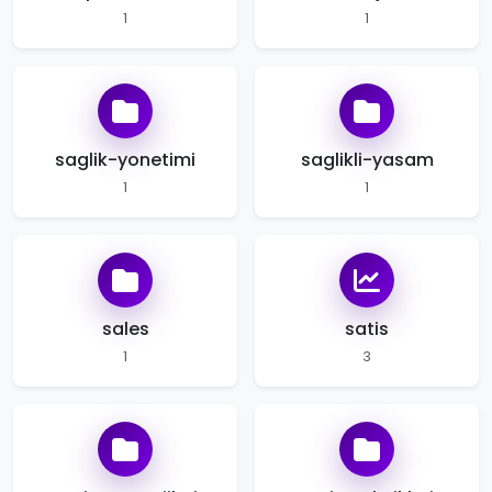
1
1
saglik-yonetimi
saglikli-yasam
1
1
sales
satis
1
3