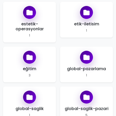
estetik-
etik-iletisim
operasyonlar
1
1
eğitim
global-pazarlama
3
1
global-saglik
global-saglik-pazari
1
5