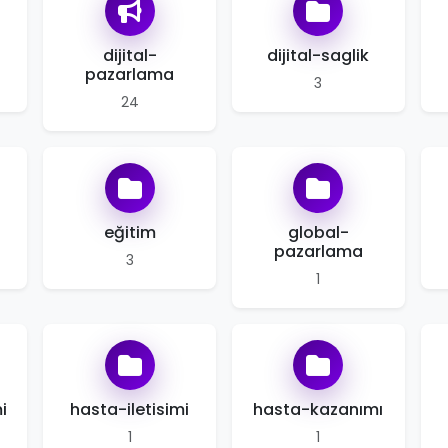
dijital-
dijital-saglik
pazarlama
3
24
eğitim
global-
pazarlama
3
1
i
hasta-iletisimi
hasta-kazanımı
1
1