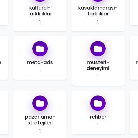
kulturel-
kusaklar-arasi-
farkliliklar
farklililar
1
1
m
meta-ads
musteri-
deneyimi
1
1
pazarlama-
rehber
stratejileri
1
1