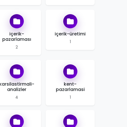
içerik-
içerik-üretimi
pazarlaması
1
2
karsilastirmali-
kent-
analizler
pazarlamasi
4
1