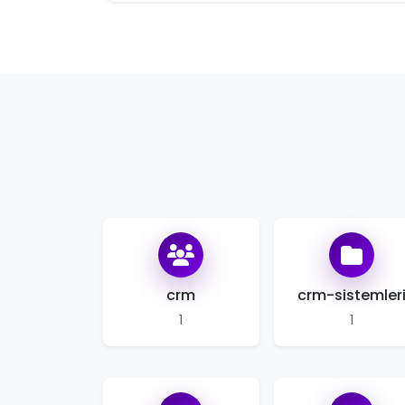
crm
crm-sistemler
1
1