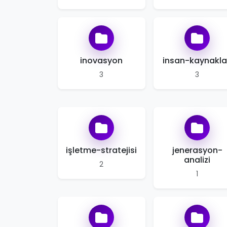
inovasyon
insan-kaynakla
3
3
işletme-stratejisi
jenerasyon-
analizi
2
1