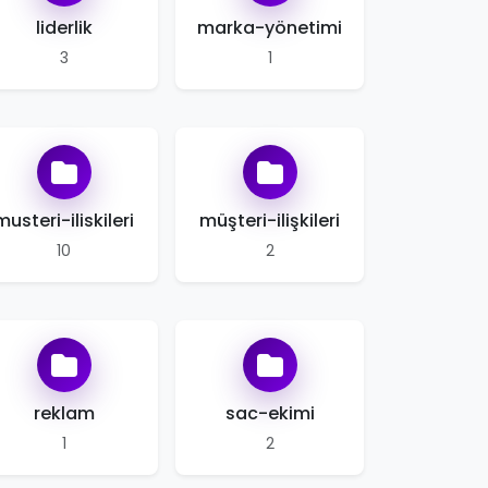
liderlik
marka-yönetimi
3
1
musteri-iliskileri
müşteri-ilişkileri
10
2
reklam
sac-ekimi
1
2