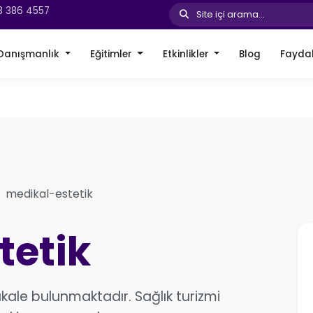
3 386 4557
Site içi arama...
Danışmanlık
Eğitimler
Etkinlikler
Blog
Faydal
medikal-estetik
tetik
kale bulunmaktadır. Sağlık turizmi