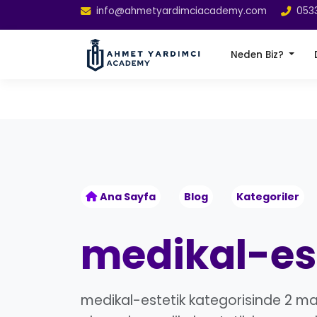
info@ahmetyardimciacademy.com
053
Neden Biz?
Ana Sayfa
Blog
Kategoriler
medikal-es
medikal-estetik kategorisinde 2 ma