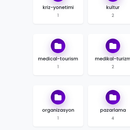
kriz-yonetimi
kultur
1
2
medical-tourism
medikal-turiz
1
2
organizasyon
pazarlama
1
4