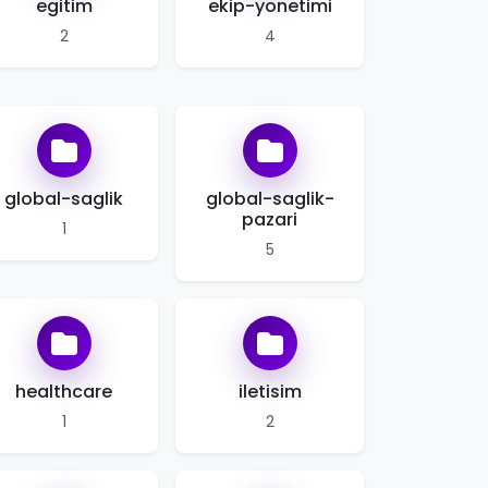
egitim
ekip-yonetimi
2
4
global-saglik
global-saglik-
pazari
1
5
healthcare
iletisim
1
2