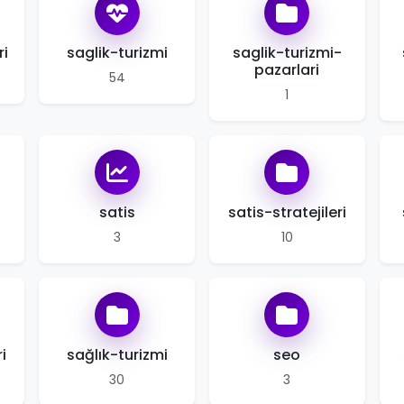
ri
saglik-turizmi
saglik-turizmi-
pazarlari
54
1
satis
satis-stratejileri
3
10
i
sağlık-turizmi
seo
30
3