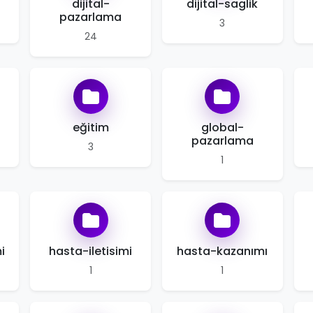
dijital-
dijital-saglik
pazarlama
3
24
eğitim
global-
pazarlama
3
1
i
hasta-iletisimi
hasta-kazanımı
1
1