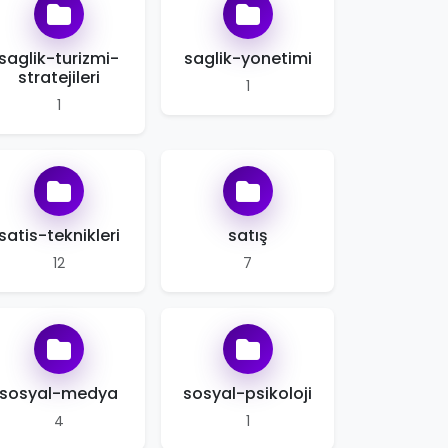
saglik-turizmi-
saglik-yonetimi
stratejileri
1
1
satis-teknikleri
satış
12
7
sosyal-medya
sosyal-psikoloji
4
1