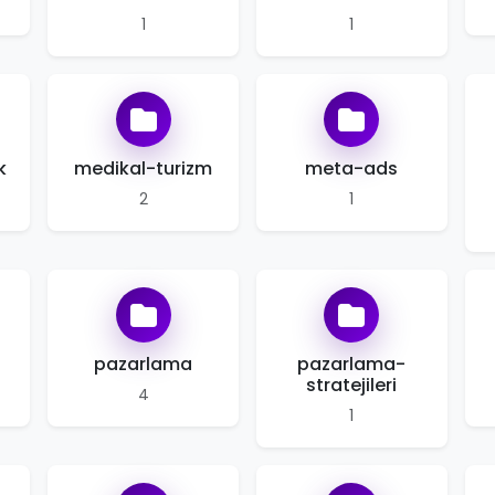
1
1
k
medikal-turizm
meta-ads
2
1
pazarlama
pazarlama-
stratejileri
4
1