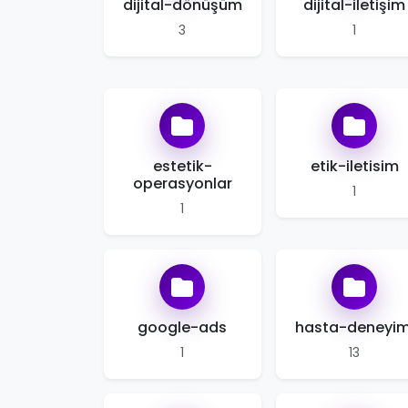
dijital-dönüşüm
dijital-iletişim
3
1
estetik-
etik-iletisim
operasyonlar
1
1
google-ads
hasta-deneyim
1
13