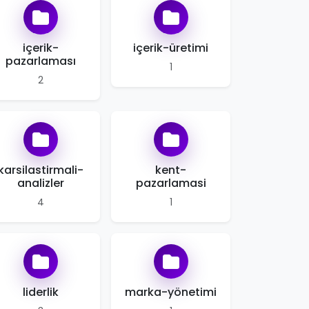
içerik-
içerik-üretimi
pazarlaması
1
2
karsilastirmali-
kent-
analizler
pazarlamasi
4
1
liderlik
marka-yönetimi