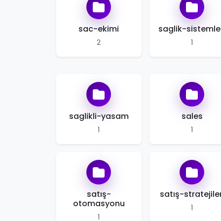
sac-ekimi
saglik-sistemle
2
1
saglikli-yasam
sales
1
1
satış-
satış-stratejiler
otomasyonu
1
1