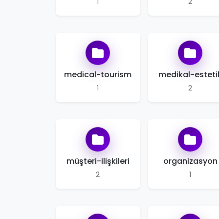
1
2
medical-tourism
medikal-esteti
1
2
müşteri-ilişkileri
organizasyon
2
1