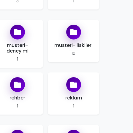
3
1
musteri-
musteri-iliskileri
deneyimi
10
1
rehber
reklam
1
1