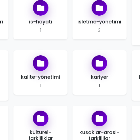
ri
is-hayati
isletme-yonetimi
1
3
kalite-yönetimi
kariyer
1
1
kulturel-
kusaklar-arasi-
farkliliklar
farklililar