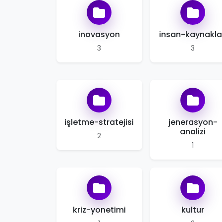
inovasyon
insan-kaynakla
3
3
işletme-stratejisi
jenerasyon-
analizi
2
1
kriz-yonetimi
kultur