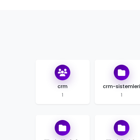
crm
crm-sistemler
1
1