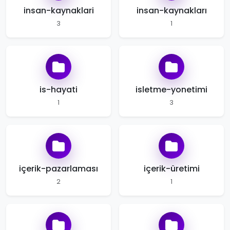
insan-kaynaklari
insan-kaynakları
3
1
is-hayati
isletme-yonetimi
1
3
içerik-pazarlaması
içerik-üretimi
2
1