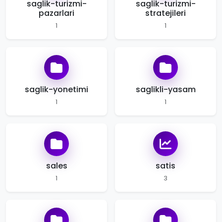
saglik-turizmi-
saglik-turizmi-
pazarlari
stratejileri
1
1
saglik-yonetimi
saglikli-yasam
1
1
sales
satis
1
3