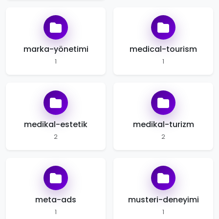
marka-yönetimi
medical-tourism
1
1
medikal-estetik
medikal-turizm
2
2
meta-ads
musteri-deneyimi
1
1