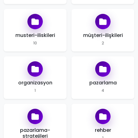
musteri-iliskileri
müşteri-ilişkileri
10
2
organizasyon
pazarlama
1
4
pazarlama-
rehber
stratejileri
1