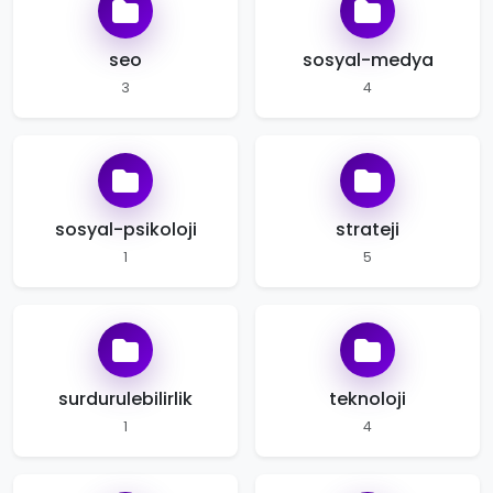
seo
sosyal-medya
3
4
sosyal-psikoloji
strateji
1
5
surdurulebilirlik
teknoloji
1
4