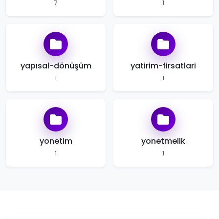
7
1
yapısal-dönüşüm
yatirim-firsatlari
1
1
yonetim
yonetmelik
1
1