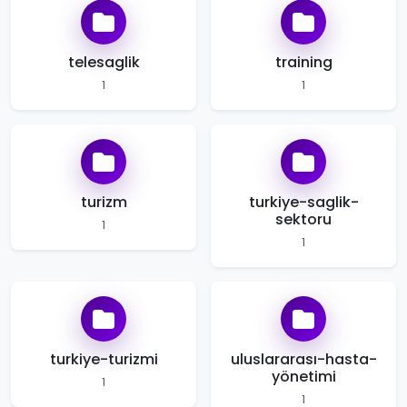
telesaglik
training
1
1
turizm
turkiye-saglik-
sektoru
1
1
turkiye-turizmi
uluslararası-hasta-
yönetimi
1
1