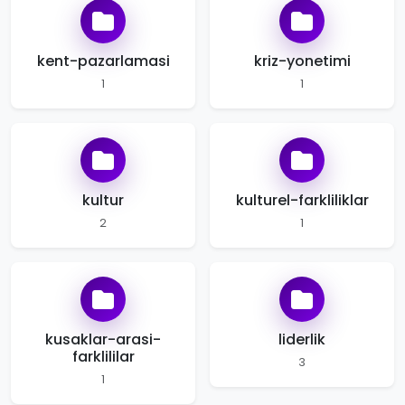
kent-pazarlamasi
kriz-yonetimi
1
1
kultur
kulturel-farkliliklar
2
1
kusaklar-arasi-
liderlik
farklililar
3
1