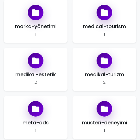
marka-yönetimi
medical-tourism
1
1
medikal-estetik
medikal-turizm
2
2
meta-ads
musteri-deneyimi
1
1