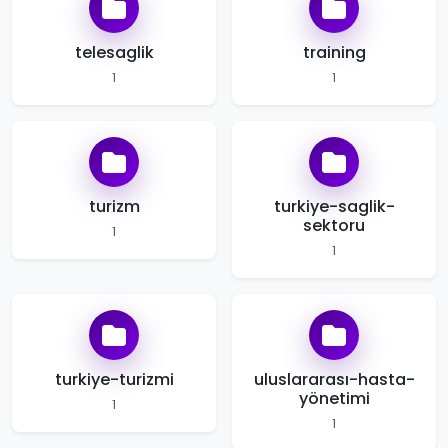
telesaglik
training
1
1
turizm
turkiye-saglik-
sektoru
1
1
turkiye-turizmi
uluslararası-hasta-
yönetimi
1
1