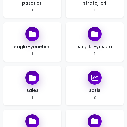
pazarlari
stratejileri
1
1
saglik-yonetimi
saglikli-yasam
1
1
sales
satis
1
3