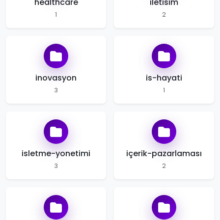
healthcare
iletisim
1
2
inovasyon
is-hayati
3
1
isletme-yonetimi
içerik-pazarlaması
3
2