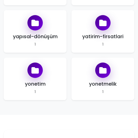
yapısal-dönüşüm
yatirim-firsatlari
1
1
yonetim
yonetmelik
1
1