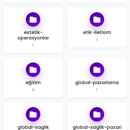
estetik-
etik-iletisim
operasyonlar
1
1
eğitim
global-pazarlama
3
1
global-saglik
global-saglik-pazari