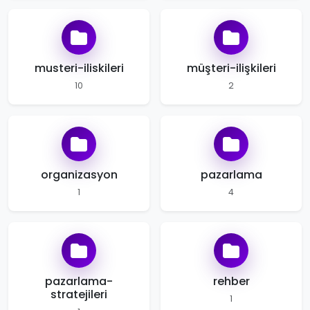
musteri-iliskileri
müşteri-ilişkileri
10
2
organizasyon
pazarlama
1
4
pazarlama-
rehber
stratejileri
1