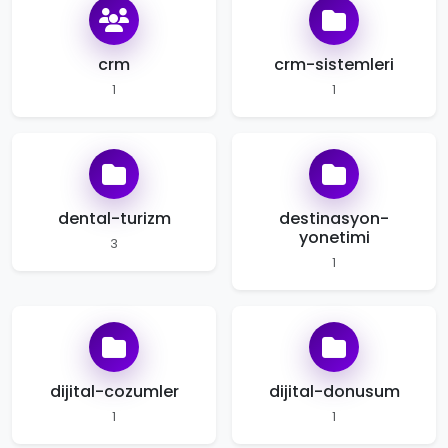
crm
crm-sistemleri
1
1
dental-turizm
destinasyon-
yonetimi
3
1
dijital-cozumler
dijital-donusum
1
1