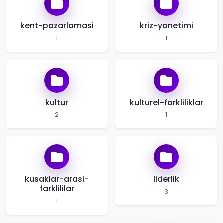
kent-pazarlamasi
kriz-yonetimi
1
1
kultur
kulturel-farkliliklar
2
1
kusaklar-arasi-
liderlik
farklililar
3
1