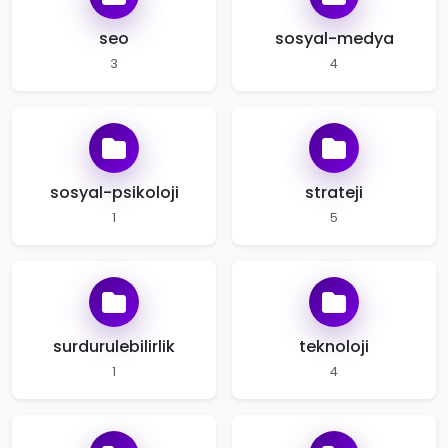
seo
sosyal-medya
3
4
sosyal-psikoloji
strateji
1
5
surdurulebilirlik
teknoloji
1
4