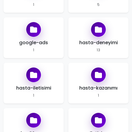
1
5
google-ads
hasta-deneyimi
1
13
hasta-iletisimi
hasta-kazanımı
1
1