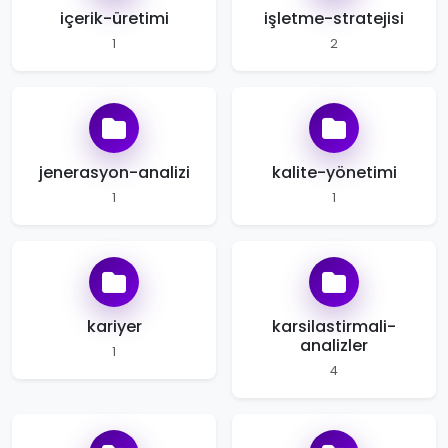
içerik-üretimi
işletme-stratejisi
1
2
jenerasyon-analizi
kalite-yönetimi
1
1
kariyer
karsilastirmali-
analizler
1
4