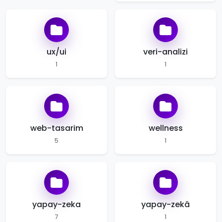
ux/ui
veri-analizi
1
1
web-tasarim
wellness
5
1
yapay-zeka
yapay-zekâ
7
1