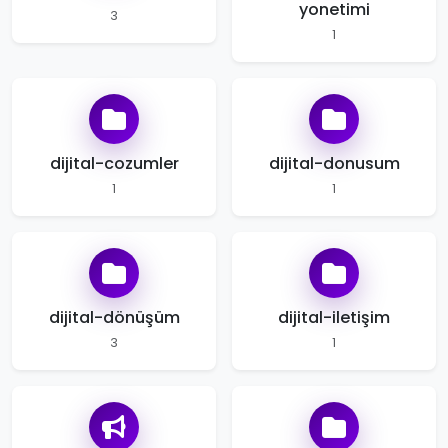
yonetimi
3
1
dijital-cozumler
dijital-donusum
1
1
dijital-dönüşüm
dijital-iletişim
3
1