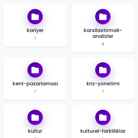
kariyer
karsilastirmali-
analizler
1
4
kent-pazarlamasi
kriz-yonetimi
1
1
kultur
kulturel-farkliliklar