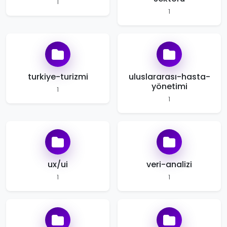
1
1
turkiye-turizmi
uluslararası-hasta-
yönetimi
1
1
ux/ui
veri-analizi
1
1