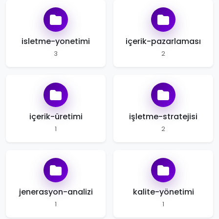
isletme-yonetimi
içerik-pazarlaması
3
2
içerik-üretimi
işletme-stratejisi
1
2
jenerasyon-analizi
kalite-yönetimi
1
1