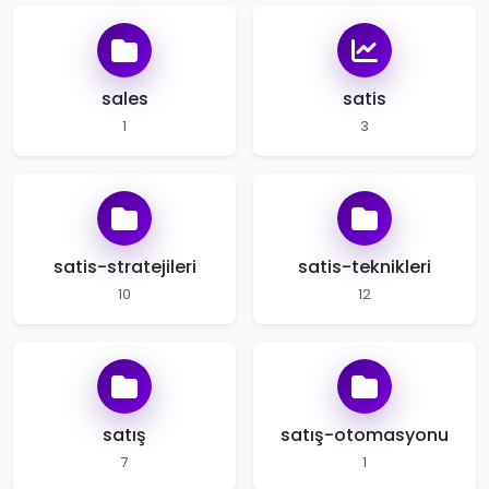
sales
satis
1
3
satis-stratejileri
satis-teknikleri
10
12
satış
satış-otomasyonu
7
1