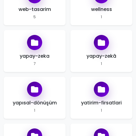
web-tasarim
wellness
5
1
yapay-zeka
yapay-zekâ
7
1
yapısal-dönüşüm
yatirim-firsatlari
1
1