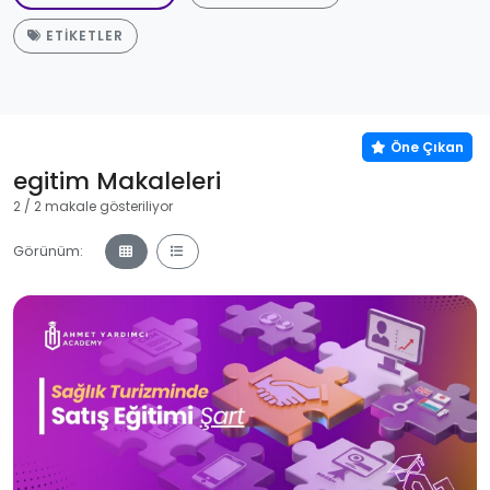
ETIKETLER
Öne Çıkan
Öne Çıkan
egitim Makaleleri
2 / 2 makale gösteriliyor
Görünüm: