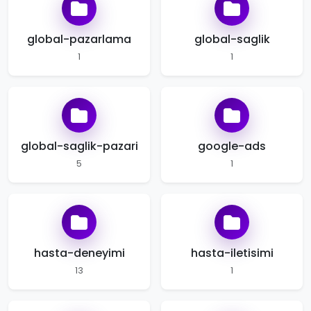
global-pazarlama
global-saglik
1
1
global-saglik-pazari
google-ads
5
1
hasta-deneyimi
hasta-iletisimi
13
1