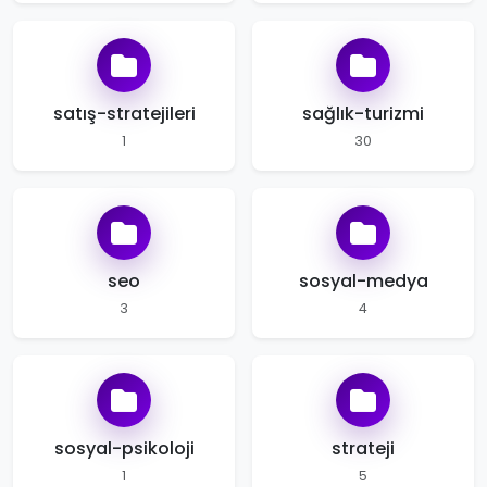
satış-stratejileri
sağlık-turizmi
1
30
seo
sosyal-medya
3
4
sosyal-psikoloji
strateji
1
5