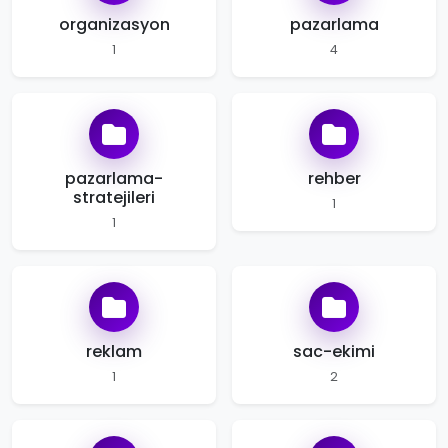
organizasyon
pazarlama
1
4
pazarlama-
rehber
stratejileri
1
1
reklam
sac-ekimi
1
2