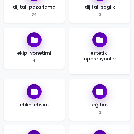
dijital-pazarlama
dijital-saglik
24
3
ekip-yonetimi
estetik-
operasyonlar
4
1
etik-iletisim
eğitim
1
3