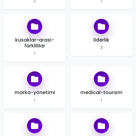
2
1
kusaklar-arasi-
liderlik
farklililar
3
1
marka-yönetimi
medical-tourism
1
1