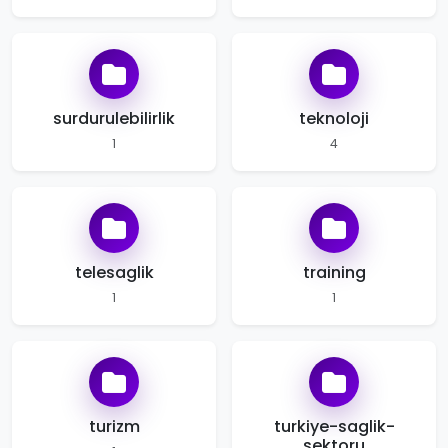
surdurulebilirlik
teknoloji
1
4
telesaglik
training
1
1
turizm
turkiye-saglik-
sektoru