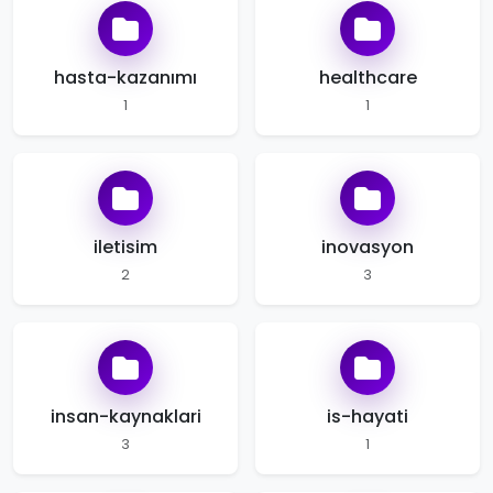
hasta-kazanımı
healthcare
1
1
iletisim
inovasyon
2
3
insan-kaynaklari
is-hayati
3
1