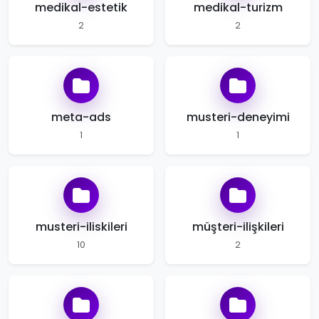
medikal-estetik
medikal-turizm
2
2
meta-ads
musteri-deneyimi
1
1
musteri-iliskileri
müşteri-ilişkileri
10
2