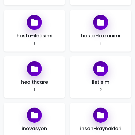
hasta-iletisimi
hasta-kazanımı
1
1
healthcare
iletisim
1
2
inovasyon
insan-kaynaklari