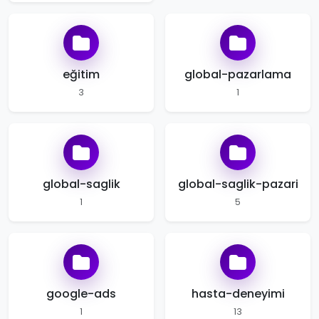
eğitim
global-pazarlama
3
1
global-saglik
global-saglik-pazari
1
5
google-ads
hasta-deneyimi
1
13