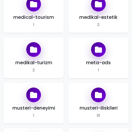
medical-tourism
medikal-estetik
1
2
medikal-turizm
meta-ads
2
1
musteri-deneyimi
musteri-iliskileri
1
10