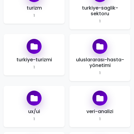
turizm
turkiye-saglik-
sektoru
1
1
turkiye-turizmi
uluslararası-hasta-
yönetimi
1
1
ux/ui
veri-analizi
1
1