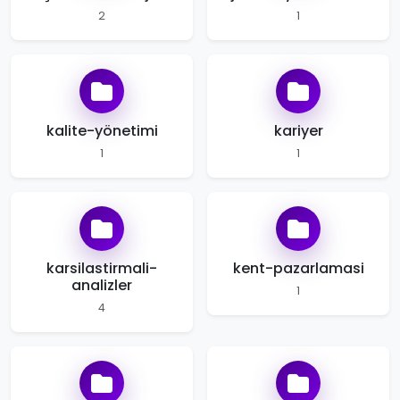
2
1
kalite-yönetimi
kariyer
1
1
karsilastirmali-
kent-pazarlamasi
analizler
1
4