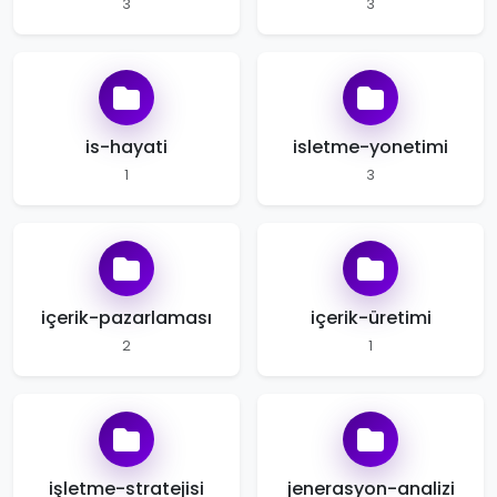
3
3
is-hayati
isletme-yonetimi
1
3
içerik-pazarlaması
içerik-üretimi
2
1
işletme-stratejisi
jenerasyon-analizi