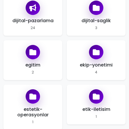
dijital-pazarlama
dijital-saglik
24
3
egitim
ekip-yonetimi
2
4
estetik-
etik-iletisim
operasyonlar
1
1