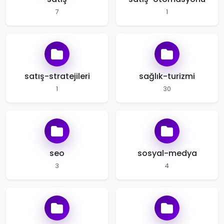
7
1
satış-stratejileri
sağlık-turizmi
1
30
seo
sosyal-medya
3
4