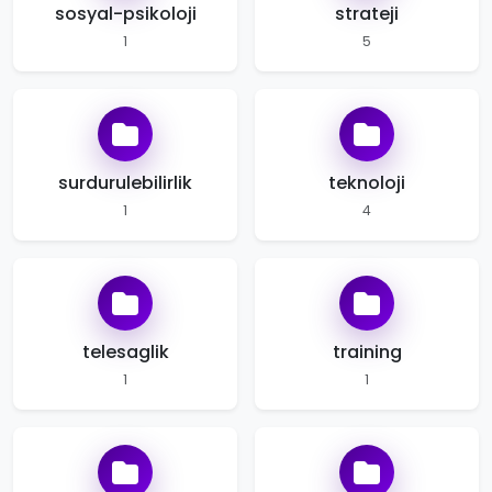
sosyal-psikoloji
strateji
1
5
surdurulebilirlik
teknoloji
1
4
telesaglik
training
1
1