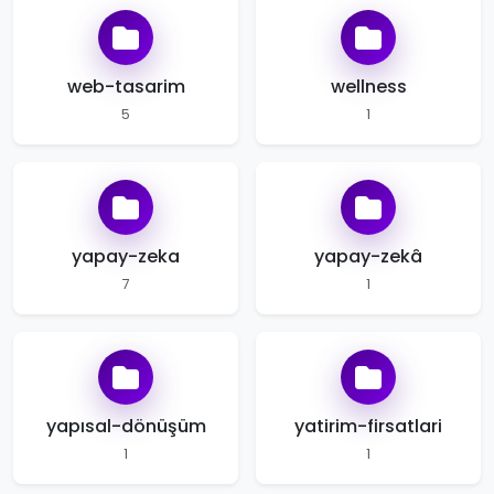
web-tasarim
wellness
5
1
yapay-zeka
yapay-zekâ
7
1
yapısal-dönüşüm
yatirim-firsatlari
1
1