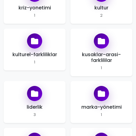
kriz-yonetimi
kultur
1
2
kulturel-farkliliklar
kusaklar-arasi-
farklililar
1
1
liderlik
marka-yönetimi
3
1