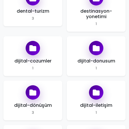
dental-turizm
destinasyon-
yonetimi
3
1
dijital-cozumler
dijital-donusum
1
1
dijital-dönüşüm
dijital-iletişim
3
1