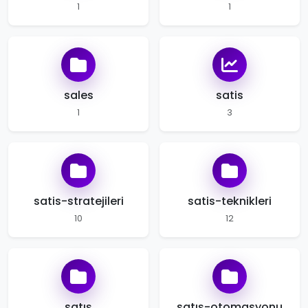
1
1
sales
satis
1
3
satis-stratejileri
satis-teknikleri
10
12
satış
satış-otomasyonu