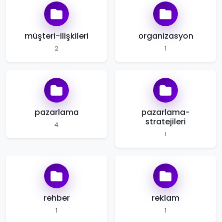
müşteri-ilişkileri
organizasyon
2
1
pazarlama
pazarlama-
stratejileri
4
1
rehber
reklam
1
1