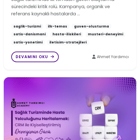
sürecindeki kritik rolü. Kampanya, organik ve
referans kaynaklı hastalarda …
saglik-turizmi
ilk-temas
guven-olusturma
satis-danismani
hasta-iliskileri
musteri-deneyimi
satis-yonetimi
iletisim-stratejileri
DEVAMINI OKU
Ahmet Yardımcı