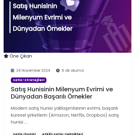
Öne Çıkan
24 November 2024
6 dk okuma
satis-stratejileri
Satış Hunisinin Milenyum Evrimi ve
Dünyadan Başarılı Örnekler
Modern satış hunisi yaklaşımlarının evrimi, başarılı
küresel şirketlerin (Amazon, Netflix, Dropbox) satış
hunisi …
satis-hunisi
etkili-satis-teknikleri