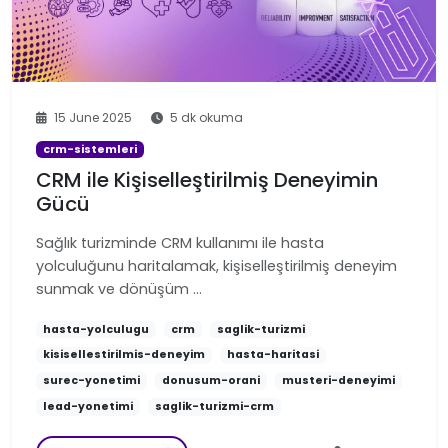
15 June 2025
5 dk okuma
crm-sistemleri
CRM ile Kişiselleştirilmiş Deneyimin
Gücü
Sağlık turizminde CRM kullanımı ile hasta
yolculuğunu haritalamak, kişiselleştirilmiş deneyim
sunmak ve dönüşüm …
hasta-yolculugu
crm
saglik-turizmi
kisisellestirilmis-deneyim
hasta-haritasi
surec-yonetimi
donusum-orani
musteri-deneyimi
lead-yonetimi
saglik-turizmi-crm