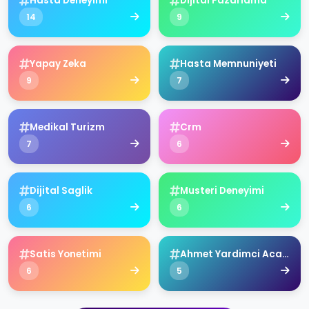
Hasta Deneyimi
Dijital Pazarlama
14
9
Yapay Zeka
Hasta Memnuniyeti
9
7
Medikal Turizm
Crm
7
6
Dijital Saglik
Musteri Deneyimi
6
6
Satis Yonetimi
Ahmet Yardimci Academy
6
5