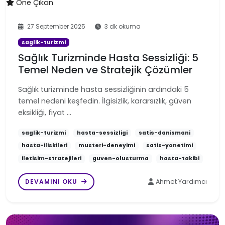
Öne Çıkan
27 September 2025
3 dk okuma
saglik-turizmi
Sağlık Turizminde Hasta Sessizliği: 5
Temel Neden ve Stratejik Çözümler
Sağlık turizminde hasta sessizliğinin ardındaki 5
temel nedeni keşfedin. İlgisizlik, kararsızlık, güven
eksikliği, fiyat …
saglik-turizmi
hasta-sessizligi
satis-danismani
hasta-iliskileri
musteri-deneyimi
satis-yonetimi
iletisim-stratejileri
guven-olusturma
hasta-takibi
DEVAMINI OKU
Ahmet Yardımcı