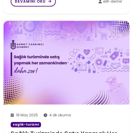
DEVAMINI OKU
elif-demir
18 May 2025
4 dk okuma
saglik-turizmi