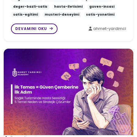
deger-bazli-satis
hasta-iletisimi
guven-insasi
satis-egitimi
musteri-deneyimi
satis-yonetimi
DEVAMINI OKU
ahmet-yardimci