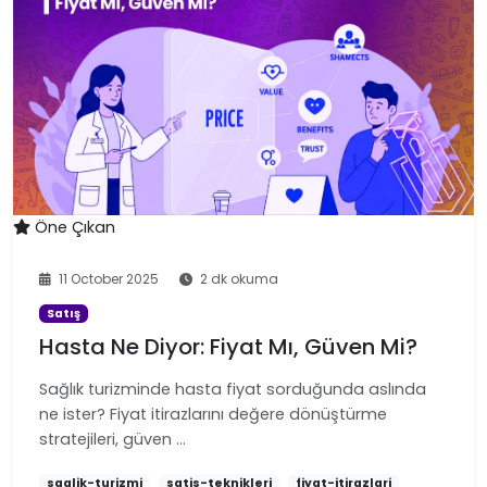
Öne Çıkan
11 October 2025
2 dk okuma
Satış
Hasta Ne Diyor: Fiyat Mı, Güven Mi?
Sağlık turizminde hasta fiyat sorduğunda aslında
ne ister? Fiyat itirazlarını değere dönüştürme
stratejileri, güven …
saglik-turizmi
satis-teknikleri
fiyat-itirazlari