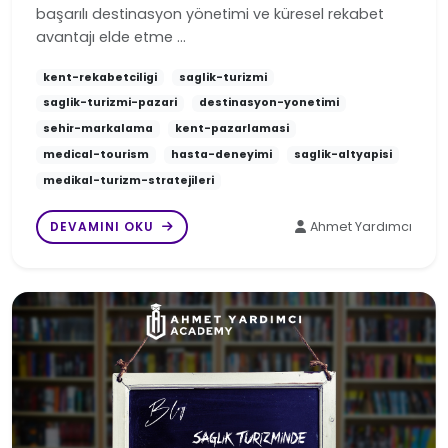
başarılı destinasyon yönetimi ve küresel rekabet
avantajı elde etme …
kent-rekabetciligi
saglik-turizmi
saglik-turizmi-pazari
destinasyon-yonetimi
sehir-markalama
kent-pazarlamasi
medical-tourism
hasta-deneyimi
saglik-altyapisi
medikal-turizm-stratejileri
DEVAMINI OKU
Ahmet Yardımcı