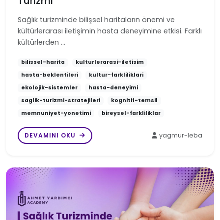
Turizmi
Sağlık turizminde bilişsel haritaların önemi ve
kültürlerarası iletişimin hasta deneyimine etkisi. Farklı
kültürlerden …
bilissel-harita
kulturlerarasi-iletisim
hasta-beklentileri
kultur-farkliliklari
ekolojik-sistemler
hasta-deneyimi
saglik-turizmi-stratejileri
kognitif-temsil
memnuniyet-yonetimi
bireysel-farkliliklar
DEVAMINI OKU
yagmur-leba