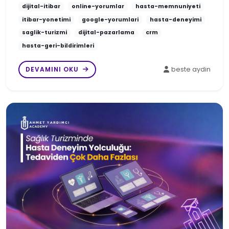
dijital-itibar
online-yorumlar
hasta-memnuniyeti
itibar-yonetimi
google-yorumlari
hasta-deneyimi
saglik-turizmi
dijital-pazarlama
crm
hasta-geri-bildirimleri
DEVAMINI OKU
beste aydin