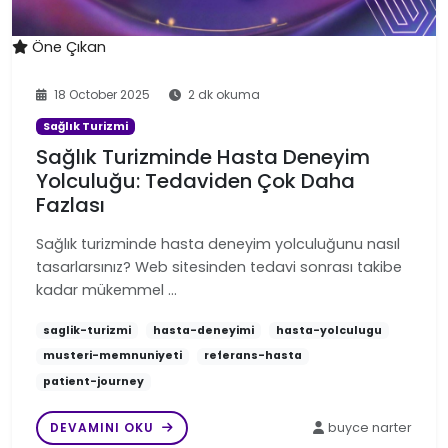
Öne Çıkan
18 October 2025
2 dk okuma
Sağlık Turizmi
Sağlık Turizminde Hasta Deneyim
Yolculuğu: Tedaviden Çok Daha
Fazlası
Sağlık turizminde hasta deneyim yolculuğunu nasıl
tasarlarsınız? Web sitesinden tedavi sonrası takibe
kadar mükemmel …
saglik-turizmi
hasta-deneyimi
hasta-yolculugu
musteri-memnuniyeti
referans-hasta
patient-journey
DEVAMINI OKU
buyce narter