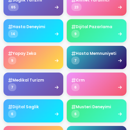
Saglik Turizmi
Ahmet Yardimci
65
23
Hasta Deneyimi
Dijital Pazarlama
14
9
Yapay Zeka
Hasta Memnuniyeti
9
7
Medikal Turizm
Crm
7
6
Dijital Saglik
Musteri Deneyimi
6
6