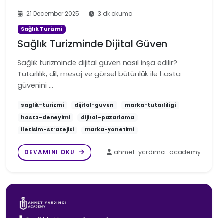
21 December 2025
3 dk okuma
Sağlık Turizmi
Sağlık Turizminde Dijital Güven
Sağlık turizminde dijital güven nasıl inşa edilir?
Tutarlılık, dil, mesaj ve görsel bütünlük ile hasta
güvenini …
saglik-turizmi
dijital-guven
marka-tutarliligi
hasta-deneyimi
dijital-pazarlama
iletisim-stratejisi
marka-yonetimi
DEVAMINI OKU
ahmet-yardimci-academy