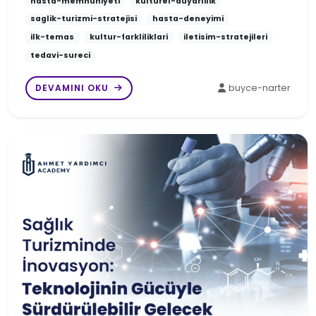
hasta-memnuniyeti
kulturel-duyarlilik
saglik-turizmi-stratejisi
hasta-deneyimi
ilk-temas
kultur-farkliliklari
iletisim-stratejileri
tedavi-sureci
DEVAMINI OKU
buyce-narter