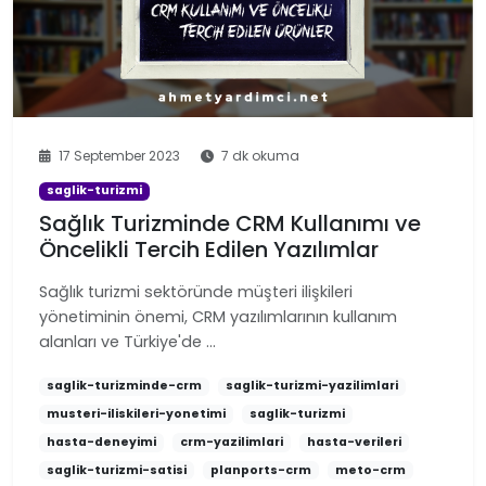
17 September 2023
7 dk okuma
saglik-turizmi
Sağlık Turizminde CRM Kullanımı ve
Öncelikli Tercih Edilen Yazılımlar
Sağlık turizmi sektöründe müşteri ilişkileri
yönetiminin önemi, CRM yazılımlarının kullanım
alanları ve Türkiye'de …
saglik-turizminde-crm
saglik-turizmi-yazilimlari
musteri-iliskileri-yonetimi
saglik-turizmi
hasta-deneyimi
crm-yazilimlari
hasta-verileri
saglik-turizmi-satisi
planports-crm
meto-crm