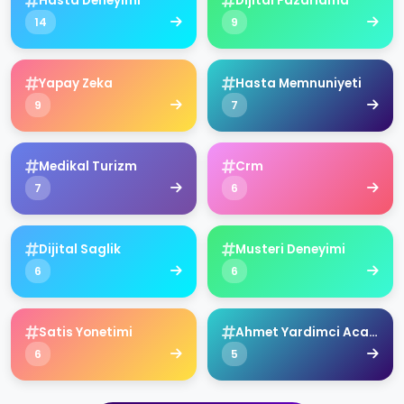
Hasta Deneyimi
Dijital Pazarlama
14
9
Yapay Zeka
Hasta Memnuniyeti
9
7
Medikal Turizm
Crm
7
6
Dijital Saglik
Musteri Deneyimi
6
6
Satis Yonetimi
Ahmet Yardimci Academy
6
5