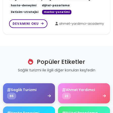
hasta-deneyimi
dijital-pazarlama
iletisim-stratejisi
marka-yonetimi
DEVAMINI OKU
ahmet-yardimci-academy
Popüler Etiketler
Sağlık turizmi ile ilgili diğer konuları keşfedin
Saglik Turizmi
Ahmet Yardimci
65
23