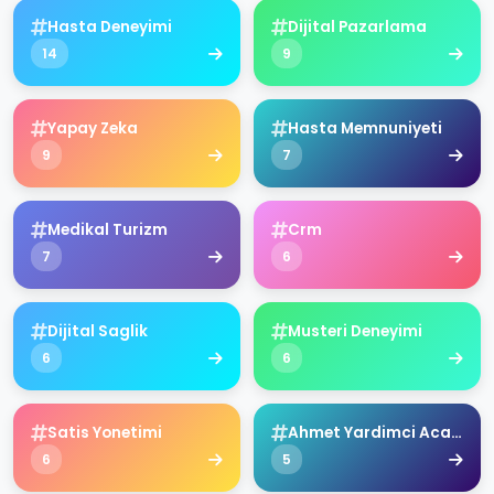
Hasta Deneyimi
Dijital Pazarlama
14
9
Yapay Zeka
Hasta Memnuniyeti
9
7
Medikal Turizm
Crm
7
6
Dijital Saglik
Musteri Deneyimi
6
6
Satis Yonetimi
Ahmet Yardimci Academy
6
5