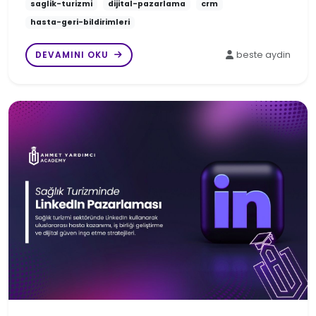
saglik-turizmi
dijital-pazarlama
crm
hasta-geri-bildirimleri
DEVAMINI OKU
beste aydin