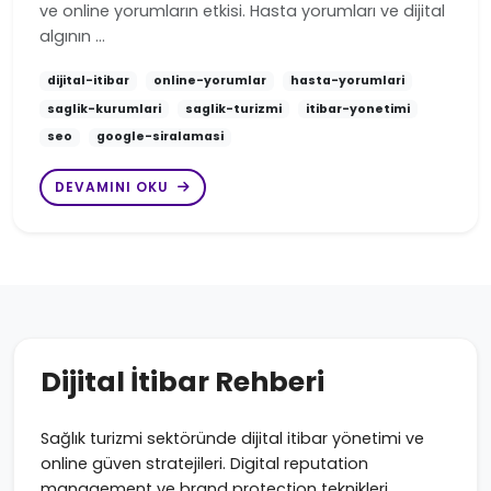
ve online yorumların etkisi. Hasta yorumları ve dijital
algının …
dijital-itibar
online-yorumlar
hasta-yorumlari
saglik-kurumlari
saglik-turizmi
itibar-yonetimi
seo
google-siralamasi
DEVAMINI OKU
Dijital İtibar Rehberi
Sağlık turizmi sektöründe dijital itibar yönetimi ve
online güven stratejileri. Digital reputation
management ve brand protection teknikleri.