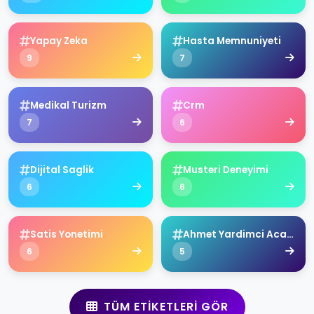
Yapay Zeka
Hasta Memnuniyeti
9
7
Medikal Turizm
Crm
7
6
Dijital Saglik
Musteri Deneyimi
6
6
Satis Yonetimi
Ahmet Yardimci Academy
6
5
TÜM ETIKETLERI GÖR