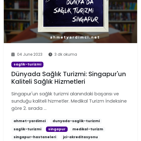
04 June 2023
3 dk okuma
saglik-turizmi
Dünyada Sağlık Turizmi: Singapur'un
Kaliteli Sağlık Hizmetleri
Singapur'un sağlık turizmi alanındaki başarısı ve
sunduğu kaliteli hizmetler. Medikal Turizm İndeksine
göre 2. sırada …
ahmet-yardimci
dunyada-saglik-turizmi
saglik-turizmi
singapur
medikal-turizm
singapur-hastaneleri
jci-akreditasyonu