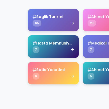
Saglik Turizmi
Ahmet Y
65
23
Hasta Memnuniyeti
Medikal 
7
7
Satis Yonetimi
6
5