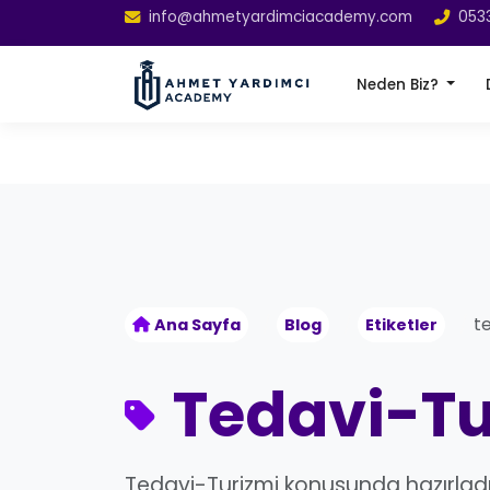
info@ahmetyardimciacademy.com
053
Neden Biz?
t
Ana Sayfa
Blog
Etiketler
Tedavi-Tu
Tedavi-Turizmi konusunda hazırlad