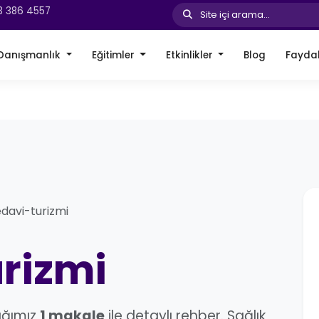
3 386 4557
Site içi arama...
Danışmanlık
Eğitimler
Etkinlikler
Blog
Faydal
edavi-turizmi
rizmi
ığımız
1 makale
ile detaylı rehber. Sağlık