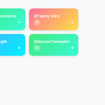
Pazarlama
Yapay Zeka
9
aglik
Musteri Deneyimi
6