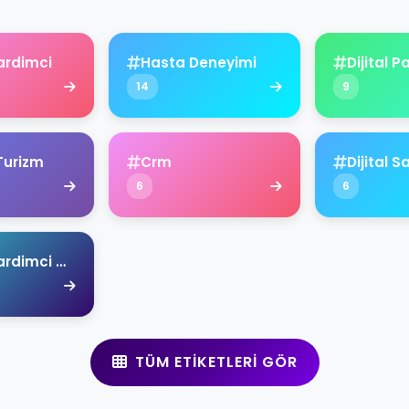
ardimci
Hasta Deneyimi
Dijital 
14
9
Turizm
Crm
Dijital S
6
6
Ahmet Yardimci Academy
TÜM ETIKETLERI GÖR