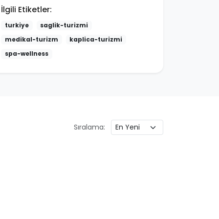
İlgili Etiketler:
turkiye
saglik-turizmi
medikal-turizm
kaplica-turizmi
spa-wellness
Sıralama: