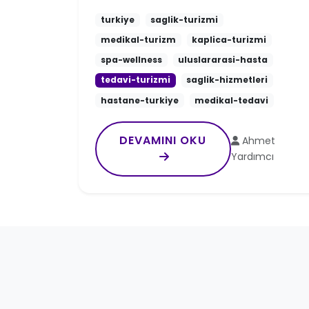
turkiye
saglik-turizmi
medikal-turizm
kaplica-turizmi
spa-wellness
uluslararasi-hasta
tedavi-turizmi
saglik-hizmetleri
hastane-turkiye
medikal-tedavi
DEVAMINI OKU
Ahmet
Yardımcı