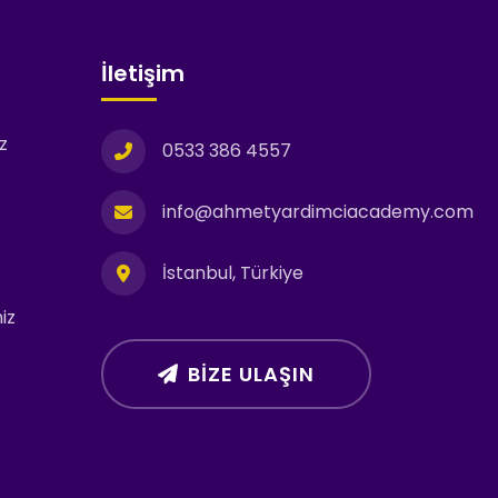
İletişim
z
0533 386 4557
info@ahmetyardimciacademy.com
İstanbul, Türkiye
iz
BIZE ULAŞIN