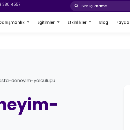
3 386 4557
Site içi arama...
Danışmanlık
Eğitimler
Etkinlikler
Blog
Faydal
asta-deneyim-yolculugu
neyim-