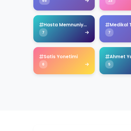
65
23
Hasta Memnuniyeti
Medikal 
7
7
Satis Yonetimi
6
5