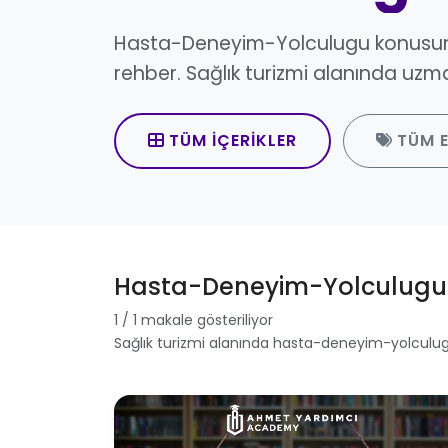
Hasta-Deneyim-Yolculugu konusun
rehber. Sağlık turizmi alanında uzma
TÜM İÇERIKLER
TÜM E
Hasta-Deneyim-Yolculugu 
1 / 1 makale gösteriliyor
Sağlık turizmi alanında hasta-deneyim-yolculu