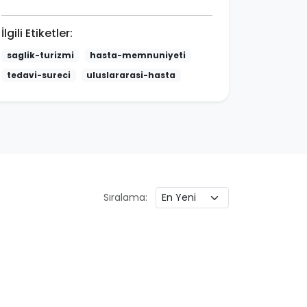
İlgili Etiketler:
saglik-turizmi
hasta-memnuniyeti
tedavi-sureci
uluslararasi-hasta
Sıralama: