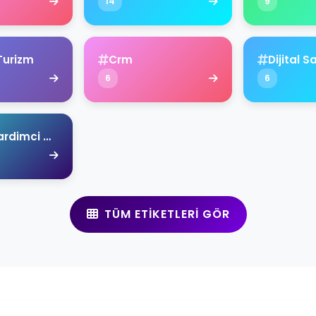
14
9
Turizm
Crm
Dijital S
6
6
Ahmet Yardimci Academy
TÜM ETIKETLERI GÖR