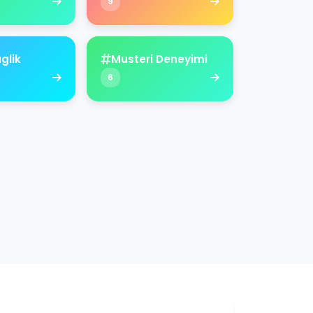
9
aglik
Musteri Deneyimi
6