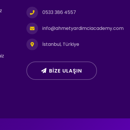
z
0533 386 4557
info@ahmetyardimciacademy.com
İstanbul, Türkiye
iz
BIZE ULAŞIN