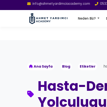
info@ahmetyardimciacademy.com
053
Neden Biz?
h
Ana Sayfa
Blog
Etiketler
Hasta-De
Yolculugu