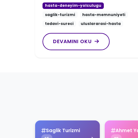
hasta-deneyim-yolculugu
saglik-turizmi
hasta-memnuniyeti
tedavi-sureci
uluslararasi-hasta
DEVAMINI OKU
Saglik Turizmi
Ahmet Y