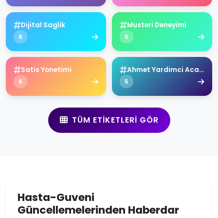
Dijital Saglik
Musteri Deneyimi
6
6
Satis Yonetimi
Ahmet Yardimci Academy
6
5
TÜM ETIKETLERI GÖR
Hasta-Guveni
Güncellemelerinden Haberdar