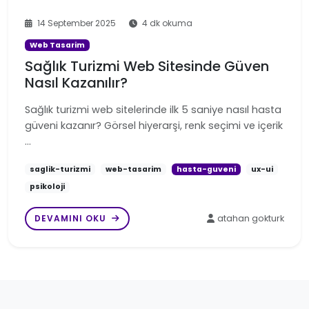
14 September 2025
4 dk okuma
Web Tasarim
Sağlık Turizmi Web Sitesinde Güven
Nasıl Kazanılır?
Sağlık turizmi web sitelerinde ilk 5 saniye nasıl hasta
güveni kazanır? Görsel hiyerarşi, renk seçimi ve içerik
…
saglik-turizmi
web-tasarim
hasta-guveni
ux-ui
psikoloji
DEVAMINI OKU
atahan gokturk