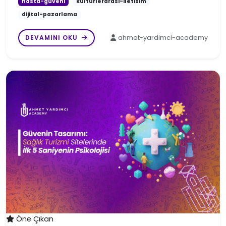
hasta-guveni
kulturlerarasi-iletisim
dijital-pazarlama
DEVAMINI OKU
ahmet-yardimci-academy
Öne Çıkan