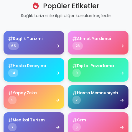
Popüler Etiketler
Sağlık turizmi ile ilgili diğer konuları keşfedin
Saglik Turizmi
Ahmet Yardimci
65
23
Hasta Deneyimi
Dijital Pazarlama
14
9
Yapay Zeka
Hasta Memnuniyeti
9
7
Medikal Turizm
Crm
7
6