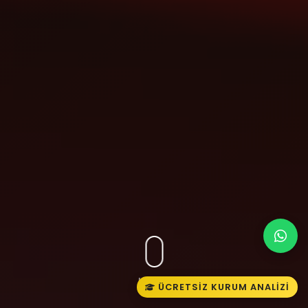
KEŞFET
ÜCRETSIZ KURUM ANALIZI