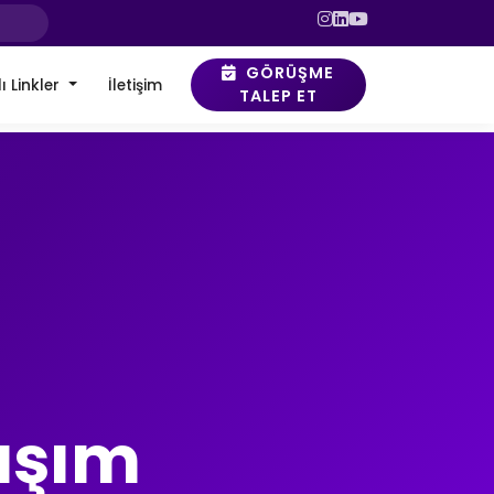
GÖRÜŞME
ı Linkler
İletişim
TALEP ET
aşım