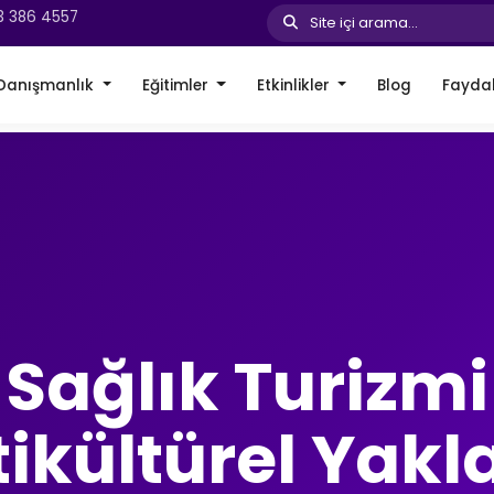
3 386 4557
Site içi arama...
Danışmanlık
Eğitimler
Etkinlikler
Blog
Faydal
Sağlık Turizmi
ikültürel Yakl