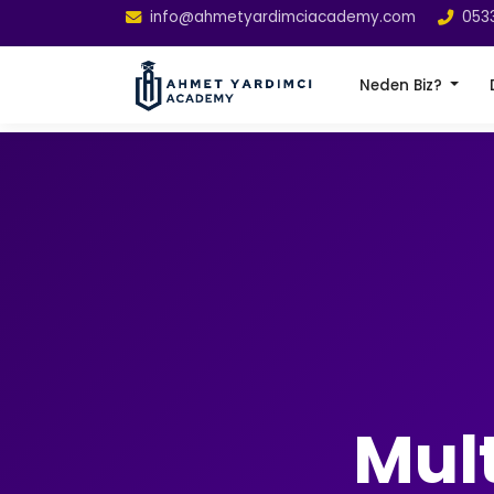
info@ahmetyardimciacademy.com
053
Neden Biz?
Mult