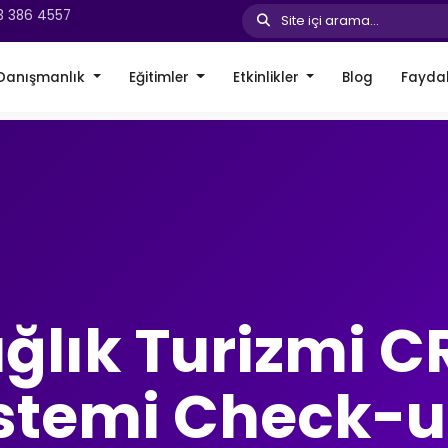
3 386 4557
Site içi arama...
Danışmanlık
Eğitimler
Etkinlikler
Blog
Faydal
ğlık Turizmi 
stemi Check-u