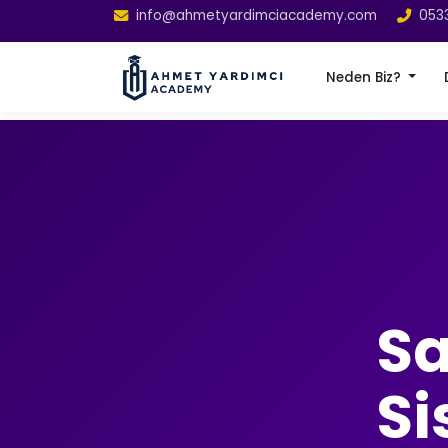
info@ahmetyardimciacademy.com
053
Neden Biz?
Sa
Si