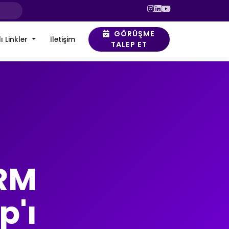
GÖRÜŞME
ı Linkler
İletişim
TALEP ET
CRM
p'ı