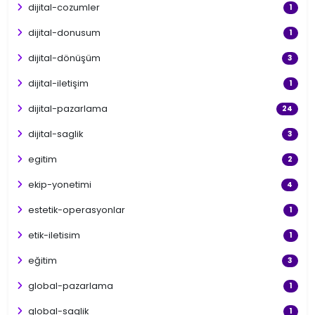
dijital-cozumler
1
dijital-donusum
1
dijital-dönüşüm
3
dijital-iletişim
1
dijital-pazarlama
24
dijital-saglik
3
egitim
2
ekip-yonetimi
4
estetik-operasyonlar
1
etik-iletisim
1
eğitim
3
global-pazarlama
1
global-saglik
1