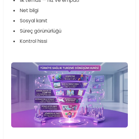
​ İlk temas — hız ve empati
​ Net bilgi
​ Sosyal kanıt
​ Süreç görünürlüğü
​ Kontrol hissi