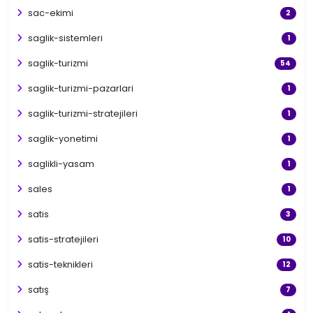
sac-ekimi
2
saglik-sistemleri
1
saglik-turizmi
54
saglik-turizmi-pazarlari
1
saglik-turizmi-stratejileri
1
saglik-yonetimi
1
saglikli-yasam
1
sales
1
satis
3
satis-stratejileri
10
satis-teknikleri
12
satış
7