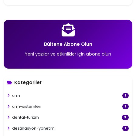
Bültene Abone Olun
Yeni yazılar ve etkinlikler için abone olun
Kategoriler
crm
1
crm-sistemleri
1
dental-turizm
3
destinasyon-yonetimi
1