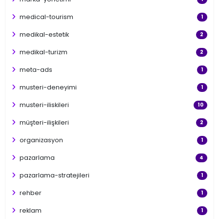
medical-tourism
1
medikal-estetik
2
medikal-turizm
2
meta-ads
1
musteri-deneyimi
1
musteri-iliskileri
10
müşteri-ilişkileri
2
organizasyon
1
pazarlama
4
pazarlama-stratejileri
1
rehber
1
reklam
1