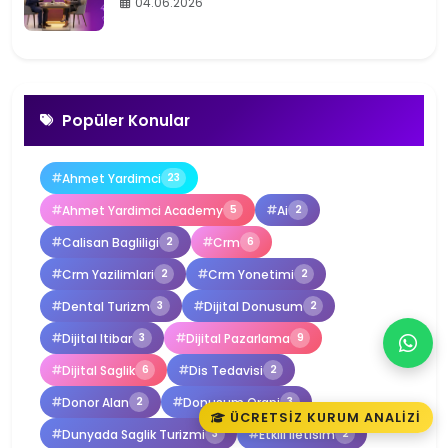
04.06.2026
Popüler Konular
Ahmet Yardimci
23
Ahmet Yardimci Academy
Ai
5
2
Calisan Bagliligi
Crm
2
6
Crm Yazilimlari
Crm Yonetimi
2
2
Dental Turizm
Dijital Donusum
3
2
Dijital Itibar
Dijital Pazarlama
3
9
Dijital Saglik
Dis Tedavisi
6
2
Donor Alan
Donusum Orani
2
3
ÜCRETSIZ KURUM ANALIZI
Dunyada Saglik Turizmi
Etkili Iletisim
3
2