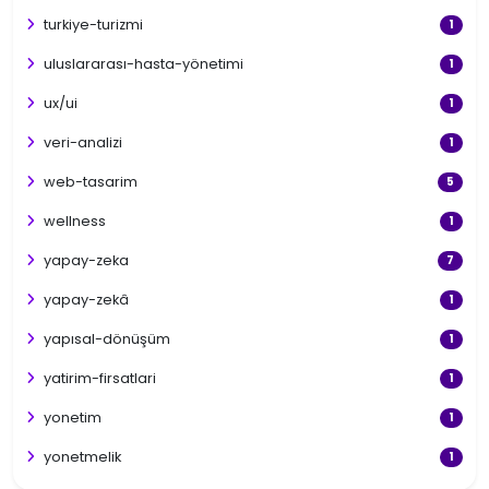
turkiye-turizmi
1
uluslararası-hasta-yönetimi
1
ux/ui
1
veri-analizi
1
web-tasarim
5
wellness
1
yapay-zeka
7
yapay-zekâ
1
yapısal-dönüşüm
1
yatirim-firsatlari
1
yonetim
1
yonetmelik
1