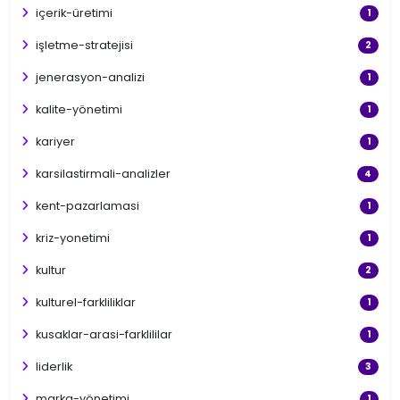
içerik-üretimi
1
işletme-stratejisi
2
jenerasyon-analizi
1
kalite-yönetimi
1
kariyer
1
karsilastirmali-analizler
4
kent-pazarlamasi
1
kriz-yonetimi
1
kultur
2
kulturel-farkliliklar
1
kusaklar-arasi-farklililar
1
liderlik
3
marka-yönetimi
1