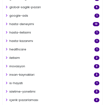
global-saglik-pazari
5
google-ads
1
hasta-deneyimi
13
hasta-iletisimi
1
hasta-kazanımı
1
healthcare
1
iletisim
2
inovasyon
3
insan-kaynaklari
3
is-hayati
1
isletme-yonetimi
3
içerik-pazarlaması
2