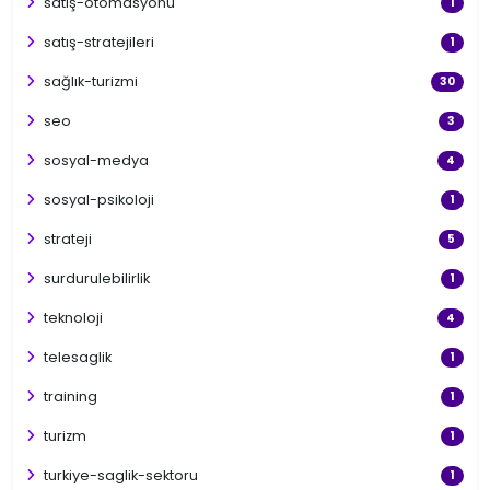
satış-otomasyonu
1
satış-stratejileri
1
sağlık-turizmi
30
seo
3
sosyal-medya
4
sosyal-psikoloji
1
strateji
5
surdurulebilirlik
1
teknoloji
4
telesaglik
1
training
1
turizm
1
turkiye-saglik-sektoru
1