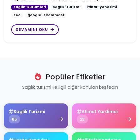
saglik-kurumlari
saglik-turizmi
itibar-yonetimi
seo
google-siralamasi
DEVAMINI OKU
Popüler Etiketler
Sağlık turizmi ile ilgili diğer konuları keşfedin
Saglik Turizmi
Ahmet Yardimci
65
23