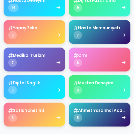
Hasta Deneyimi
Dijital Pazarlama
14
9
Yapay Zeka
Hasta Memnuniyeti
9
7
Medikal Turizm
Crm
7
6
Dijital Saglik
Musteri Deneyimi
6
6
Satis Yonetimi
Ahmet Yardimci Academy
6
5