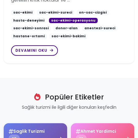
sac-ekimi
sac-ekimi-sureci
on-sac-cizgisi
hasta-deneyimi
sac-ekimi-operasyonu
sac-ekimi-sonrasi
donor-alan
anestezi-sureci
hastane-ortami
sac-ekimi-bakimi
DEVAMINI OKU
Popüler Etiketler
Sağlık turizmi ile ilgili diğer konuları keşfedin
Saglik Turizmi
Ahmet Yardimci