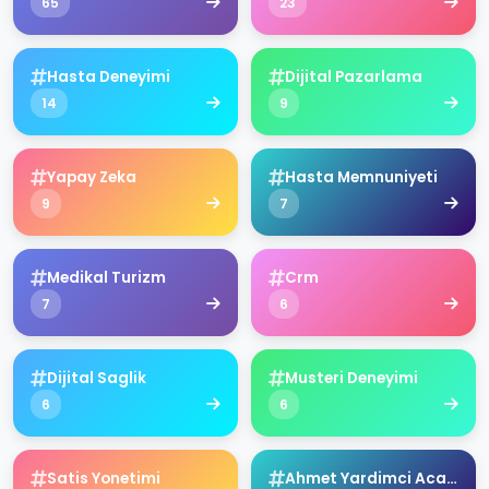
65
23
Hasta Deneyimi
Dijital Pazarlama
14
9
Yapay Zeka
Hasta Memnuniyeti
9
7
Medikal Turizm
Crm
7
6
Dijital Saglik
Musteri Deneyimi
6
6
Satis Yonetimi
Ahmet Yardimci Academy