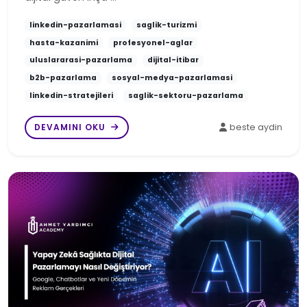
linkedin-pazarlamasi
saglik-turizmi
hasta-kazanimi
profesyonel-aglar
uluslararasi-pazarlama
dijital-itibar
b2b-pazarlama
sosyal-medya-pazarlamasi
linkedin-stratejileri
saglik-sektoru-pazarlama
DEVAMINI OKU
beste aydin