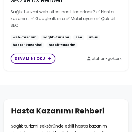
SEO ve UX Rehberi
Sağlık turizmi web sitesi nasıl tasarlanır? ✅ Hasta
kazanımı ✅ Google ilk sıra ✅ Mobil uyum ✅ Çok dil |
SEO …
web-tasarim
saglik-turizmi
seo
ux-ui
hasta-kazanimi
mobil-tasarim
DEVAMINI OKU
atahan-gokturk
Hasta Kazanımı Rehberi
Sağlık turizmi sektöründe etkili hasta kazanım