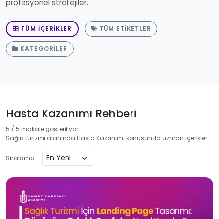
profesyonel stratejiler.
TÜM İÇERIKLER
TÜM ETIKETLER
KATEGORILER
Hasta Kazanımı Rehberi
5 / 5 makale gösteriliyor
Sağlık turizmi alanında Hasta Kazanımı konusunda uzman içerikler
Sıralama: