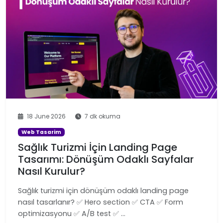
18 June 2026
7 dk okuma
Web Tasarim
Sağlık Turizmi İçin Landing Page
Tasarımı: Dönüşüm Odaklı Sayfalar
Nasıl Kurulur?
Sağlık turizmi için dönüşüm odaklı landing page
nasıl tasarlanır? ✅ Hero section ✅ CTA ✅ Form
optimizasyonu ✅ A/B test ✅ …