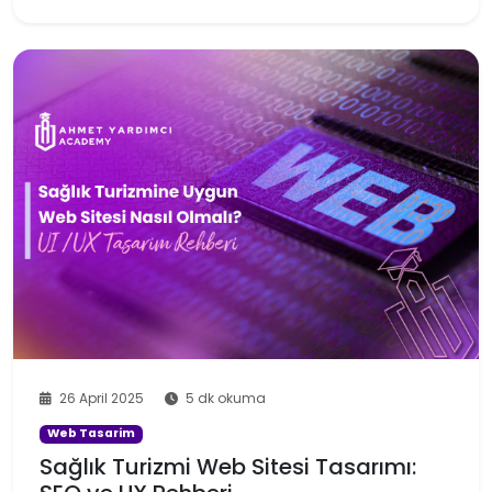
26 April 2025
5 dk okuma
Web Tasarim
Sağlık Turizmi Web Sitesi Tasarımı: