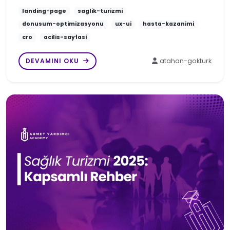
landing-page
saglik-turizmi
donusum-optimizasyonu
ux-ui
hasta-kazanimi
cro
acilis-sayfasi
DEVAMINI OKU
atahan-gokturk