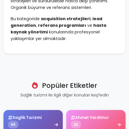
stratejileri ve sürdürülebilir hasta akışı yönetimi.
Organik büyüme ve referans sistemleri.
Bu kategoride
acquisition stratejileri
,
lead
generation
,
referans programları
ve
hasta
kaynak yönetimi
konularında profesyonel
yaklaşımlar yer almaktadır.
Popüler Etiketler
Sağlık turizmi ile ilgili diğer konuları keşfedin
Saglik Turizmi
Ahmet Yardimci
65
23