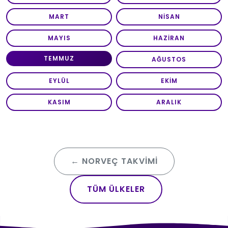
MART
NISAN
MAYIS
HAZIRAN
TEMMUZ
AĞUSTOS
EYLÜL
EKIM
KASIM
ARALIK
← NORVEÇ TAKVIMI
TÜM ÜLKELER