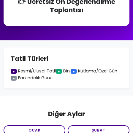
👉 Ücretsiz Ön Değerlendirme
Toplantısı
Tatil Türleri
Resmi/Ulusal Tatil
Dini
Kutlama/Özel Gün
●
●
●
Farkındalık Günü
●
Diğer Aylar
OCAK
ŞUBAT