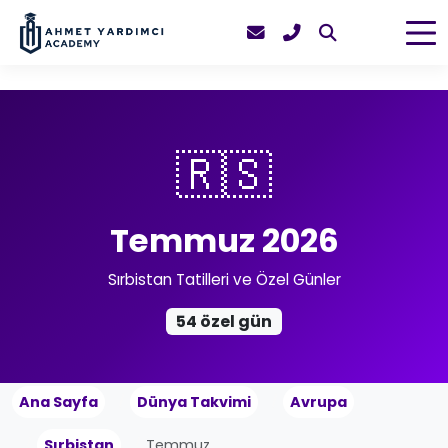
🇷🇸
Temmuz 2026
Sırbistan Tatilleri ve Özel Günler
54 özel gün
Ana Sayfa
Dünya Takvimi
Avrupa
Sırbistan
Temmuz