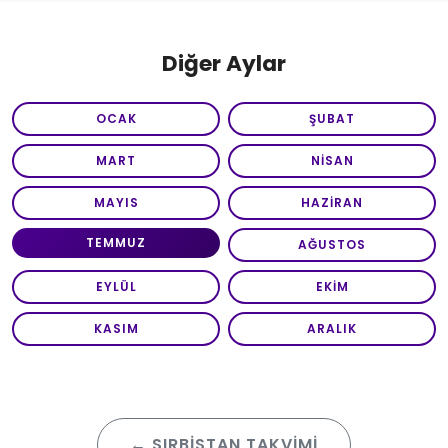
Diğer Aylar
OCAK
ŞUBAT
MART
NISAN
MAYIS
HAZIRAN
TEMMUZ
AĞUSTOS
EYLÜL
EKIM
KASIM
ARALIK
← SIRBISTAN TAKVIMI