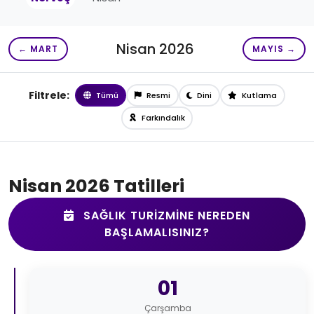
Nisan 2026
← MART
MAYIS →
Filtrele:
Tümü
Resmi
Dini
Kutlama
Farkındalık
Nisan 2026 Tatilleri
SAĞLIK TURIZMINE NEREDEN
BAŞLAMALISINIZ?
01
Çarşamba