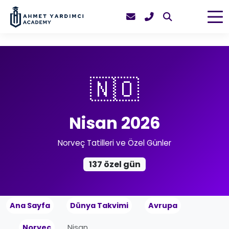
🇳🇴
Nisan 2026
Norveç Tatilleri ve Özel Günler
137 özel gün
Ana Sayfa
Dünya Takvimi
Avrupa
Norveç
Nisan