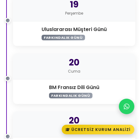
19
Perşembe
Uluslararası Müşteri Günü
FARKINDALIK GÜNÜ
20
Cuma
BM Fransız Dili Günü
FARKINDALIK GÜNÜ
20
Cuma
ÜCRETSIZ KURUM ANALIZI