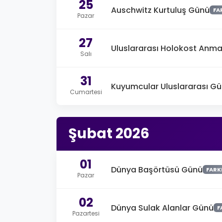
25
Auschwitz Kurtuluş Günü
FA
Pazar
27
Uluslararası Holokost Anm
Salı
31
Kuyumcular Uluslararası G
Cumartesi
Şubat 2026
01
Dünya Başörtüsü Günü
FARK
Pazar
02
Dünya Sulak Alanlar Günü
F
Pazartesi