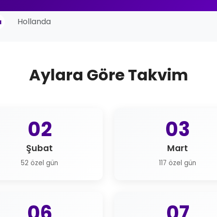
Hollanda
a
Aylara Göre Takvim
02
03
Şubat
Mart
52 özel gün
117 özel gün
06
07