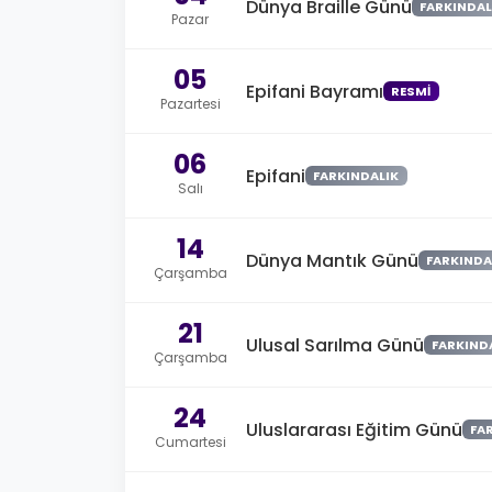
Dünya Braille Günü
FARKINDAL
Pazar
05
Epifani Bayramı
RESMI
Pazartesi
06
Epifani
FARKINDALIK
Salı
14
Dünya Mantık Günü
FARKINDA
Çarşamba
21
Ulusal Sarılma Günü
FARKIND
Çarşamba
24
Uluslararası Eğitim Günü
FA
Cumartesi