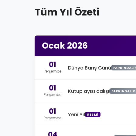
Tüm Yıl Özeti
Ocak 2026
01
Dünya Barış Günü
FARKINDALI
Perşembe
01
Kutup ayısı dalışı
FARKINDALIK
Perşembe
01
Yeni Yıl
RESMI
Perşembe
04