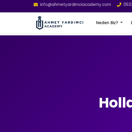
info@ahmetyardimciacademy.com
053
Neden Biz?
Holl