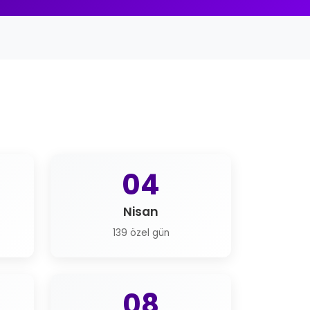
04
Nisan
139 özel gün
08