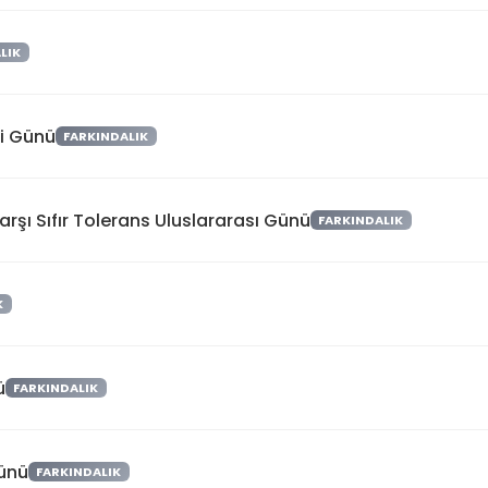
LIK
ği Günü
FARKINDALIK
rşı Sıfır Tolerans Uluslararası Günü
FARKINDALIK
K
ü
FARKINDALIK
Günü
FARKINDALIK