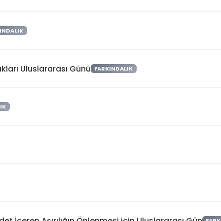
INDALIK
kları Uluslararası Günü
FARKINDALIK
IK
et İçeren Aşırılığın Önlenmesi için Uluslararası Gün
FARK