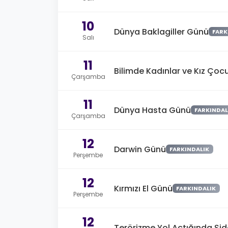
10
Dünya Baklagiller Günü
FARK
Salı
11
Bilimde Kadınlar ve Kız Çocu
Çarşamba
11
Dünya Hasta Günü
FARKINDAL
Çarşamba
12
Darwin Günü
FARKINDALIK
Perşembe
12
Kırmızı El Günü
FARKINDALIK
Perşembe
12
Terörizme Yol Açtığında Şidd