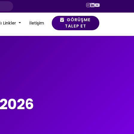
GÖRÜŞME
ı Linkler
İletişim
TALEP ET
 2026