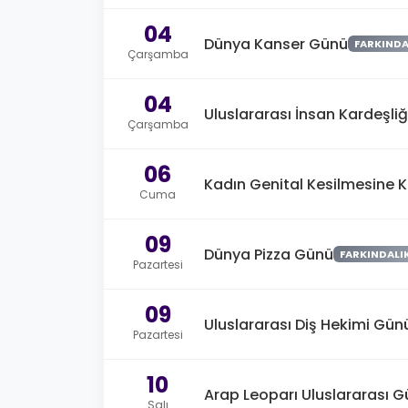
04
Dünya Kanser Günü
FARKINDA
Çarşamba
04
Uluslararası İnsan Kardeşli
Çarşamba
06
Kadın Genital Kesilmesine Ka
Cuma
09
Dünya Pizza Günü
FARKINDALI
Pazartesi
09
Uluslararası Diş Hekimi Gün
Pazartesi
10
Arap Leoparı Uluslararası 
Salı