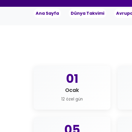
Ana Sayfa
Dünya Takvimi
Avrup
01
Ocak
12 özel gün
05