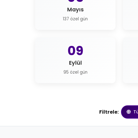
Mayıs
137 özel gün
09
Eylül
95 özel gün
Filtrele:
T