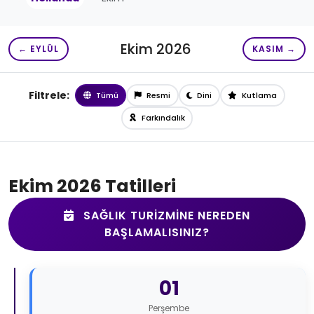
Ekim 2026
← EYLÜL
KASIM →
Filtrele:
Tümü
Resmi
Dini
Kutlama
Farkındalık
Ekim 2026 Tatilleri
SAĞLIK TURIZMINE NEREDEN
BAŞLAMALISINIZ?
01
Perşembe