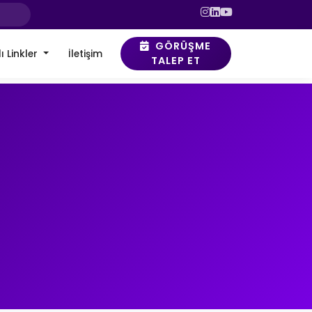
GÖRÜŞME
ı Linkler
İletişim
TALEP ET