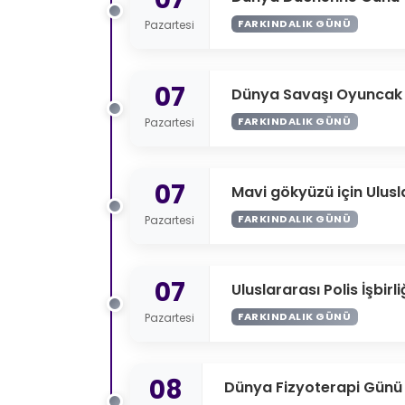
FARKINDALIK GÜNÜ
Pazartesi
07
Dünya Savaşı Oyuncak
FARKINDALIK GÜNÜ
Pazartesi
07
Mavi gökyüzü için Ulus
FARKINDALIK GÜNÜ
Pazartesi
07
Uluslararası Polis İşbirl
FARKINDALIK GÜNÜ
Pazartesi
08
Dünya Fizyoterapi Günü