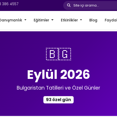
3 386 4557
Site içi arama...
Danışmanlık
Eğitimler
Etkinlikler
Blog
Faydal
🇧🇬
Eylül 2026
Bulgaristan Tatilleri ve Özel Günler
93 özel gün