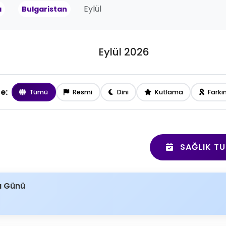
Eylül
a
Bulgaristan
Eylül 2026
le:
Tümü
Resmi
Dini
Kutlama
Farkı
SAĞLIK TU
a Günü