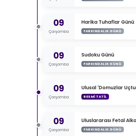
09
Harika Tuhaflar Günü
FARKINDALIK GÜNÜ
Çarşamba
09
Sudoku Günü
FARKINDALIK GÜNÜ
Çarşamba
09
Ulusal 'Domuzlar Uçt
RESMI TATIL
Çarşamba
09
Uluslararası Fetal Alk
FARKINDALIK GÜNÜ
Çarşamba