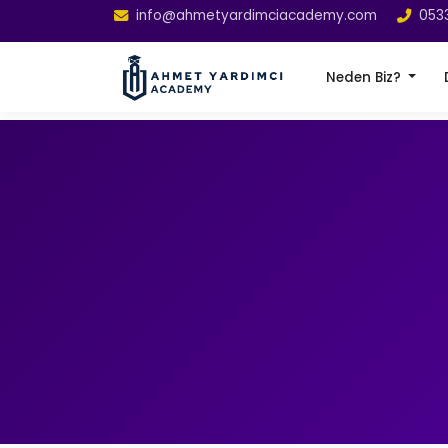
info@ahmetyardimciacademy.com
053
Neden Biz?