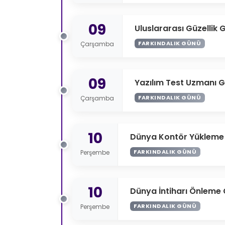
09
Uluslararası Güzellik 
FARKINDALIK GÜNÜ
Çarşamba
09
Yazılım Test Uzmanı 
FARKINDALIK GÜNÜ
Çarşamba
10
Dünya Kontör Yükleme
FARKINDALIK GÜNÜ
Perşembe
10
Dünya İntiharı Önleme
FARKINDALIK GÜNÜ
Perşembe