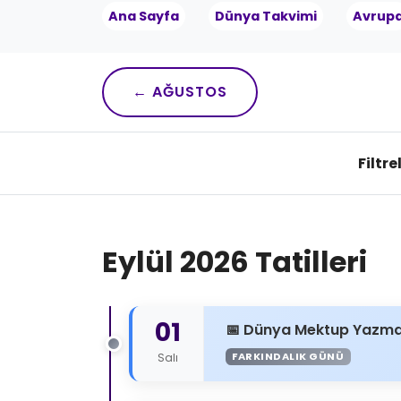
Ana Sayfa
Dünya Takvimi
Avrup
← AĞUSTOS
Filtre
Eylül 2026 Tatilleri
01
Dünya Mektup Yazm
FARKINDALIK GÜNÜ
Salı