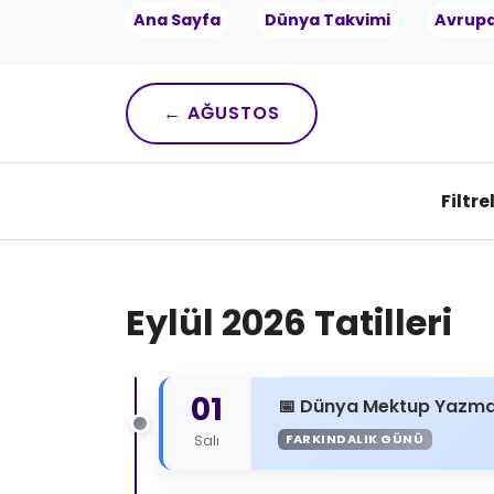
Ana Sayfa
Dünya Takvimi
Avrup
← AĞUSTOS
Filtre
Eylül 2026 Tatilleri
01
Dünya Mektup Yazm
FARKINDALIK GÜNÜ
Salı