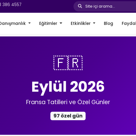
3 386 4557
Site içi arama...
Danışmanlık
Eğitimler
Etkinlikler
Blog
Faydal
🇫🇷
Eylül 2026
Fransa Tatilleri ve Özel Günler
97 özel gün