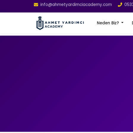
info@ahmetyardimciacademy.com
053
Neden Biz?