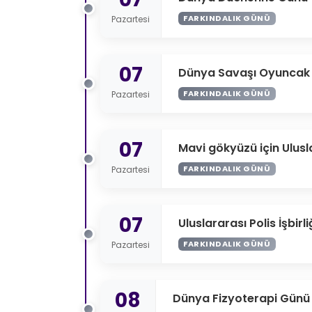
FARKINDALIK GÜNÜ
Pazartesi
07
Dünya Savaşı Oyuncak
FARKINDALIK GÜNÜ
Pazartesi
07
Mavi gökyüzü için Ulus
FARKINDALIK GÜNÜ
Pazartesi
07
Uluslararası Polis İşbirl
FARKINDALIK GÜNÜ
Pazartesi
08
Dünya Fizyoterapi Günü