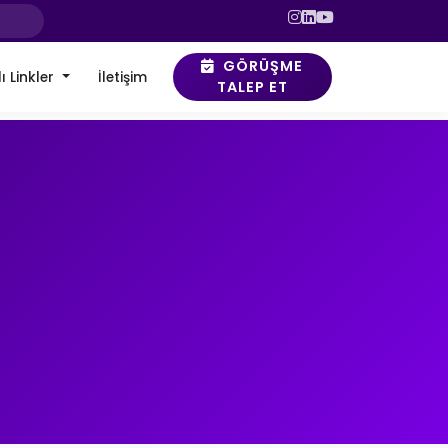
GÖRÜŞME
ı Linkler
İletişim
TALEP ET