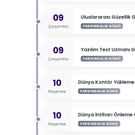
09
Uluslararası Güzellik 
FARKINDALIK GÜNÜ
Çarşamba
09
Yazılım Test Uzmanı 
FARKINDALIK GÜNÜ
Çarşamba
10
Dünya Kontör Yükleme
FARKINDALIK GÜNÜ
Perşembe
10
Dünya İntiharı Önleme
FARKINDALIK GÜNÜ
Perşembe