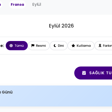
Eylül
a
Fransa
Eylül 2026
le:
Tümü
Resmi
Dini
Kutlama
Farkı
SAĞLIK TU
a Günü