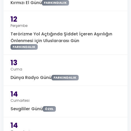
Kırmızı El Günü
FARKINDALIK
12
Perşembe
Terörizme Yol Açtığında Şiddet İçeren Aşırılığın
Önlenmesi için Uluslararası Gün
FARKINDALIK
13
Cuma
Dünya Radyo Günü
FARKINDALIK
14
Cumartesi
Sevgililer Günü
ÖZEL
14