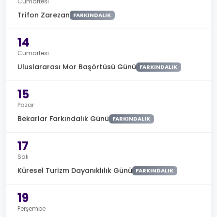
Cumartesi
Trifon Zarezan
FARKINDALIK
14
Cumartesi
Uluslararası Mor Başörtüsü Günü
FARKINDALIK
15
Pazar
Bekarlar Farkındalık Günü
FARKINDALIK
17
Salı
Küresel Turizm Dayanıklılık Günü
FARKINDALIK
19
Perşembe