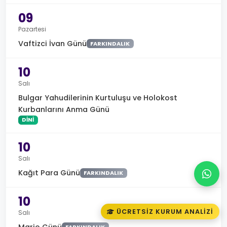
09
Pazartesi
Vaftizci İvan Günü
FARKINDALIK
10
Salı
Bulgar Yahudilerinin Kurtuluşu ve Holokost
Kurbanlarını Anma Günü
DINI
10
Salı
Kağıt Para Günü
FARKINDALIK
10
ÜCRETSIZ KURUM ANALIZI
Salı