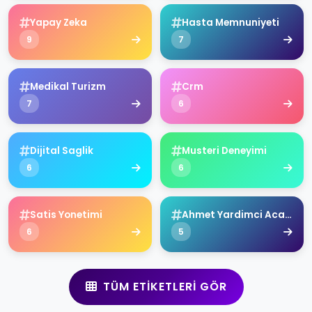
Yapay Zeka
Hasta Memnuniyeti
9
7
Medikal Turizm
Crm
7
6
Dijital Saglik
Musteri Deneyimi
6
6
Satis Yonetimi
Ahmet Yardimci Academy
6
5
TÜM ETIKETLERI GÖR