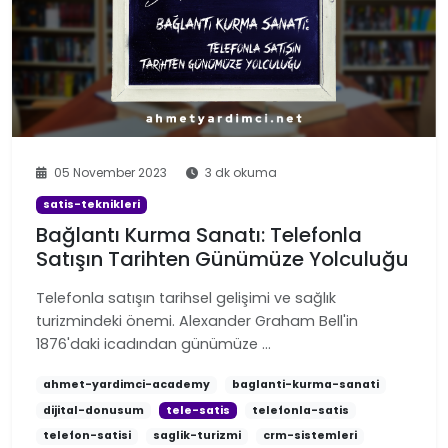
05 November 2023
3 dk okuma
satis-teknikleri
Bağlantı Kurma Sanatı: Telefonla
Satışın Tarihten Günümüze Yolculuğu
Telefonla satışın tarihsel gelişimi ve sağlık
turizmindeki önemi. Alexander Graham Bell'in
1876'daki icadından günümüze …
ahmet-yardimci-academy
baglanti-kurma-sanati
dijital-donusum
tele-satis
telefonla-satis
telefon-satisi
saglik-turizmi
crm-sistemleri