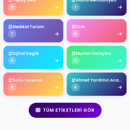
Yapay Zeka
Hasta Memnuniyeti
9
7
Medikal Turizm
Crm
7
6
Dijital Saglik
Musteri Deneyimi
6
6
Satis Yonetimi
Ahmet Yardimci Academy
6
5
TÜM ETIKETLERI GÖR