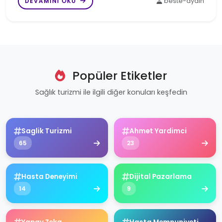
DEVAMINI OKU
beste-aydin
Popüler Etiketler
Sağlık turizmi ile ilgili diğer konuları keşfedin
Saglik Turizmi
Ahmet Yardimci
65
23
Hasta Deneyimi
Dijital Pazarlama
14
9