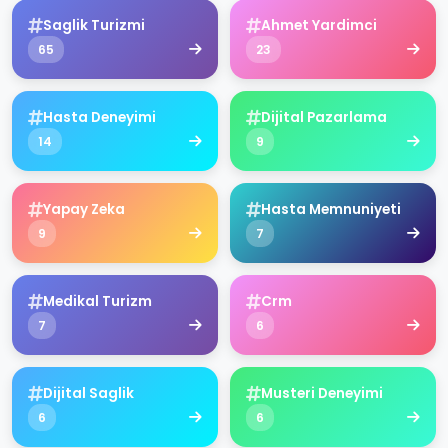
Saglik Turizmi
Ahmet Yardimci
65
23
Hasta Deneyimi
Dijital Pazarlama
14
9
Yapay Zeka
Hasta Memnuniyeti
9
7
Medikal Turizm
Crm
7
6
Dijital Saglik
Musteri Deneyimi
6
6