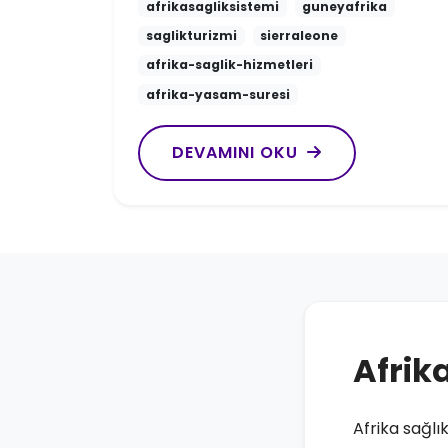
afrikasagliksistemi
guneyafrika
saglikturizmi
sierraleone
afrika-saglik-hizmetleri
afrika-yasam-suresi
DEVAMINI OKU
Afrik
Afrika sağl