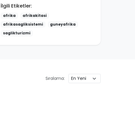
İlgili Etiketler:
afrika
afrikakitasi
afrikasagliksistemi
guneyafrika
saglikturizmi
Sıralama: