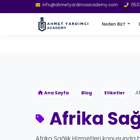
info@ahmetyardimciacademy.com
053
Neden Biz?
Af
Ana Sayfa
Blog
Etiketler
Afrika Sağ
Afrika Sağlık Hizmetleri konusunda 