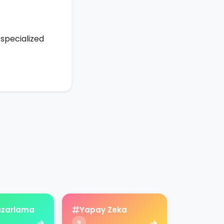
specialized
Pazarlama
Yapay Zeka
9