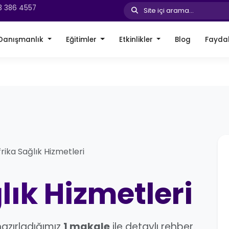
3 386 4557
Site içi arama...
Danışmanlık
Eğitimler
Etkinlikler
Blog
Faydal
rika Sağlık Hizmetleri
lık Hizmetleri
hazırladığımız
1 makale
ile detaylı rehber.