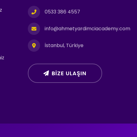
z
0533 386 4557
info@ahmetyardimciacademy.com
İstanbul, Türkiye
iz
BIZE ULAŞIN