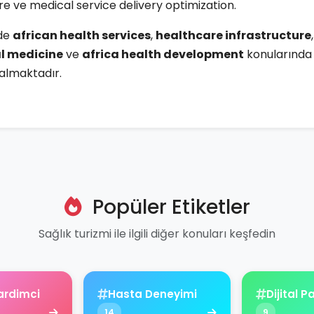
re ve medical service delivery optimization.
ide
african health services
,
healthcare infrastructure
,
l medicine
ve
africa health development
konularında 
 almaktadır.
Popüler Etiketler
Sağlık turizmi ile ilgili diğer konuları keşfedin
ardimci
Hasta Deneyimi
Dijital 
14
9