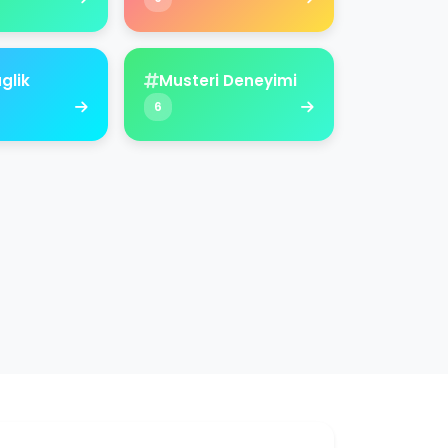
aglik
Musteri Deneyimi
6