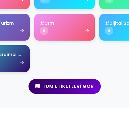
Turizm
Crm
Dijital S
6
6
Ahmet Yardimci Academy
TÜM ETIKETLERI GÖR