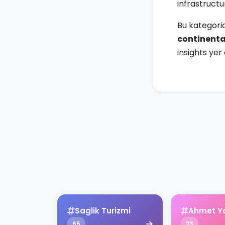
infrastructu
Bu kategor
continenta
insights yer
Saglik Turizmi
Ahmet Y
65
23