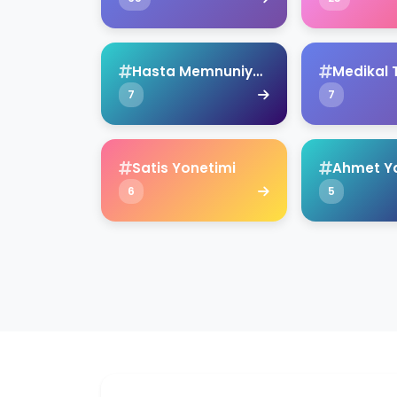
Hasta Memnuniyeti
Medikal 
7
7
Satis Yonetimi
6
5