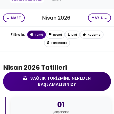
Nisan 2026
← MART
MAYIS →
Filtrele:
Tümü
Resmi
Dini
Kutlama
Farkındalık
Nisan 2026 Tatilleri
SAĞLIK TURIZMINE NEREDEN
BAŞLAMALISINIZ?
01
Çarşamba