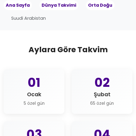
Ana Sayfa
Dünya Takvimi
Orta Doğu
Suudi Arabistan
Aylara Göre Takvim
01
02
Ocak
Şubat
5 özel gün
65 özel gün
03
04